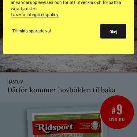
användarupplevelsen och för att utveckla och förbättra
våra tjänster.
Läs vår integritetspolicy
Till mina sparade val
Okej
HÄSTLIV
Därför kommer hovbölden tillbaka
9
#
ute nu