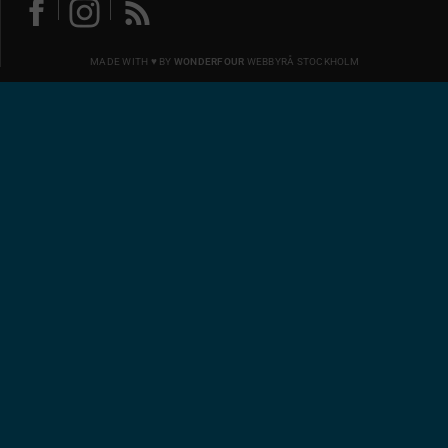
MADE WITH ♥ BY
WONDERFOUR
WEBBYRÅ STOCKHOLM