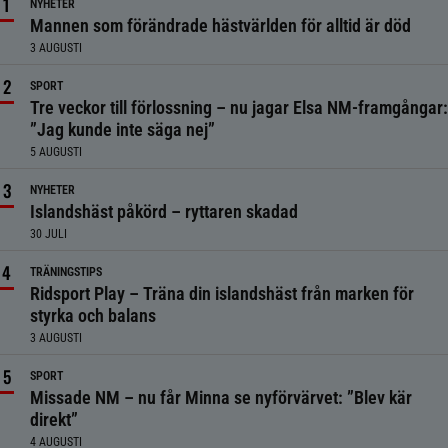
NYHETER
Mannen som förändrade hästvärlden för alltid är död
3 AUGUSTI
SPORT
Tre veckor till förlossning – nu jagar Elsa NM-framgångar:
”Jag kunde inte säga nej”
5 AUGUSTI
NYHETER
Islandshäst påkörd – ryttaren skadad
30 JULI
TRÄNINGSTIPS
Ridsport Play – Träna din islandshäst från marken för
styrka och balans
3 AUGUSTI
SPORT
Missade NM – nu får Minna se nyförvärvet: ”Blev kär
direkt”
4 AUGUSTI