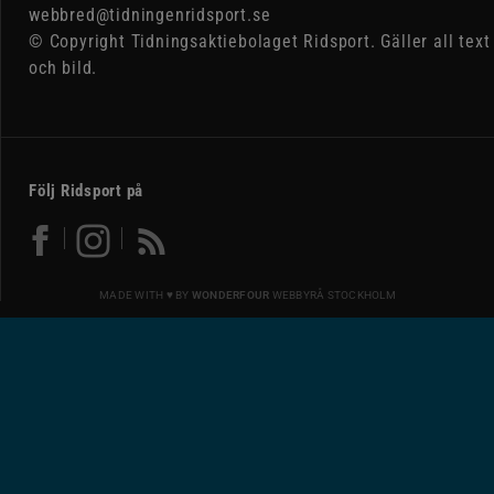
webbred@tidningenridsport.se
© Copyright Tidningsaktiebolaget Ridsport. Gäller all text
och bild.
Följ Ridsport på
MADE WITH ♥ BY
WONDERFOUR
WEBBYRÅ STOCKHOLM