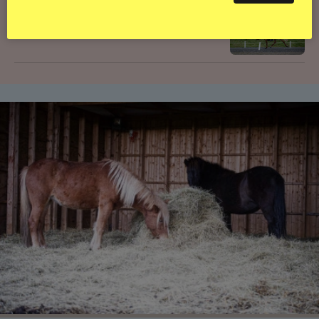
Svensk bakom världens högst bedömda
islandshäst