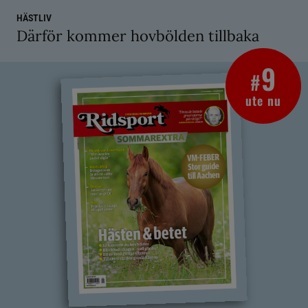
HÄSTLIV
Därför kommer hovbölden tillbaka
9
#
ute nu