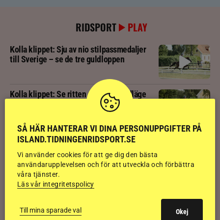
RIDSPORT
PLAY
Kolla klippet: Sju av nio stilpassmedaljer
till Sverige – se de tre guldloppen
Kolla klippet: Se ritten som gav guldläge
inför finalen
SÅ HÄR HANTERAR VI DINA PERSONUPPGIFTER PÅ
Kolla klippet: Svenskägda hingsten bäst
ISLAND.TIDNINGENRIDSPORT.SE
av sexåringarna på Landsmót
Vi använder cookies för att ge dig den bästa
användarupplevelsen och för att utveckla och förbättra
våra tjänster.
Kolla klippet: Gljátoppur-dotterns
Läs vår integritetspolicy
historiska bedömning
Till mina sparade val
Okej