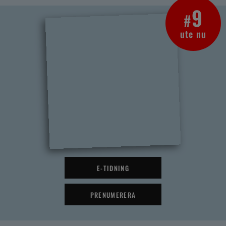
9
#
ute nu
E-TIDNING
PRENUMERERA