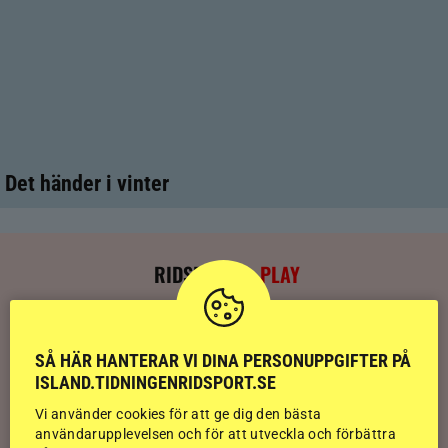
Det händer i vinter
RIDSPORT
PLAY
Kolla klippet: Sju av nio stilpassmedaljer
till Sverige – se de tre guldloppen
SÅ HÄR HANTERAR VI DINA PERSONUPPGIFTER PÅ
ISLAND.TIDNINGENRIDSPORT.SE
Kolla klippet: Se ritten som gav guldläge
Vi använder cookies för att ge dig den bästa
inför finalen
användarupplevelsen och för att utveckla och förbättra