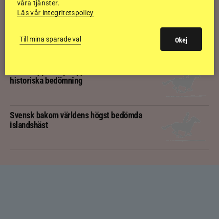
våra tjänster.
Läs vår integritetspolicy
Kolla klippet: Svenskägda hingsten bäst
av sexåringarna på Landsmót
Till mina sparade val
Okej
Kolla klippet: Gljátoppur-dotterns
historiska bedömning
Svensk bakom världens högst bedömda
islandshäst