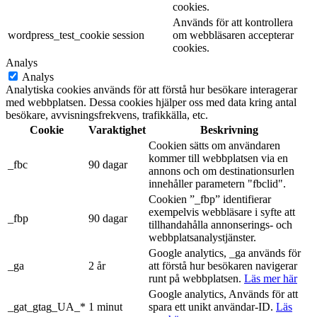
cookies.
Används för att kontrollera
wordpress_test_cookie
session
om webbläsaren accepterar
cookies.
Analys
Analys
Analytiska cookies används för att förstå hur besökare interagerar
med webbplatsen. Dessa cookies hjälper oss med data kring antal
besökare, avvisningsfrekvens, trafikkälla, etc.
Cookie
Varaktighet
Beskrivning
Cookien sätts om användaren
kommer till webbplatsen via en
_fbc
90 dagar
annons och om destinationsurlen
innehåller parametern "fbclid".
Cookien ”_fbp” identifierar
exempelvis webbläsare i syfte att
_fbp
90 dagar
tillhandahålla annonserings- och
webbplatsanalystjänster.
Google analytics, _ga används för
_ga
2 år
att förstå hur besökaren navigerar
runt på webbplatsen.
Läs mer här
Google analytics, Används för att
_gat_gtag_UA_*
1 minut
spara ett unikt användar-ID.
Läs