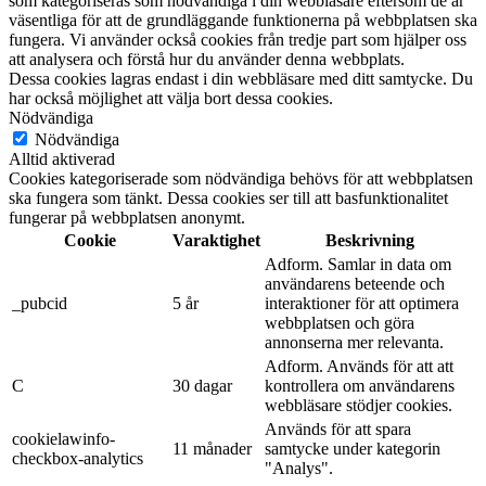
som kategoriseras som nödvändiga i din webbläsare eftersom de är
väsentliga för att de grundläggande funktionerna på webbplatsen ska
fungera. Vi använder också cookies från tredje part som hjälper oss
att analysera och förstå hur du använder denna webbplats.
Dessa cookies lagras endast i din webbläsare med ditt samtycke. Du
har också möjlighet att välja bort dessa cookies.
Nödvändiga
Nödvändiga
Alltid aktiverad
Cookies kategoriserade som nödvändiga behövs för att webbplatsen
ska fungera som tänkt. Dessa cookies ser till att basfunktionalitet
fungerar på webbplatsen anonymt.
Cookie
Varaktighet
Beskrivning
Adform. Samlar in data om
användarens beteende och
_pubcid
5 år
interaktioner för att optimera
webbplatsen och göra
annonserna mer relevanta.
Adform. Används för att att
C
30 dagar
kontrollera om användarens
webbläsare stödjer cookies.
Används för att spara
cookielawinfo-
11 månader
samtycke under kategorin
checkbox-analytics
"Analys".