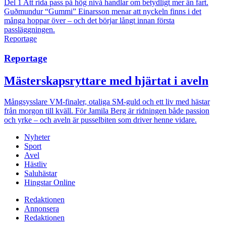
Del 1
Att rida pass på hög nivå handlar om betydligt mer än fart.
Guðmundur “Gummi” Einarsson menar att nyckeln finns i det
många hoppar över – och det börjar långt innan första
passläggningen.
Reportage
Reportage
Mästerskapsryttare med hjärtat i aveln
Mångsysslare
VM-finaler, otaliga SM-guld och ett liv med hästar
från morgon till kväll. För Jamila Berg är ridningen både passion
och yrke – och aveln är pusselbiten som driver henne vidare.
Nyheter
Sport
Avel
Hästliv
Saluhästar
Hingstar Online
Redaktionen
Annonsera
Redaktionen