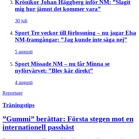
Krönikor
Johan Häggberg inför NM: ”Slagit
mig hur jämnt det kommer vara”
30 juli
Sport
Tre veckor till förlossning – nu jagar Elsa
NM-framgångar: ”Jag kunde inte säga nej”
5 augusti
Sport
Missade NM – nu får Minna se
nyförvärvet: ”Blev kär direkt”
4 augusti
Reportage
Träningstips
”Gummi” berättar: Första stegen mot en
internationell passhäst