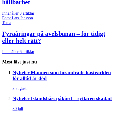
hållbarhet
Innehåller
3
artiklar
Foto: Lars Jansson
Tema
Fyraåringar på avelsbanan – för tidigt
eller helt rätt?
Innehåller
6
artiklar
Mest läst just nu
Nyheter
Mannen som förändrade hästvärlden
för alltid är död
3 augusti
Nyheter
Islandshäst påkörd – ryttaren skadad
30 juli