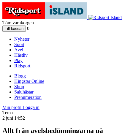
Töm varukorgen
0
Nyheter
Sport
Avel
Hästliv
Play
Ridsport
Blogg
Hingstar Online
Shop
Saluhästar
Prenumeration
Min profil
Logga in
Tema
2 juni 14:52
Allt från avelsbedömningarna på