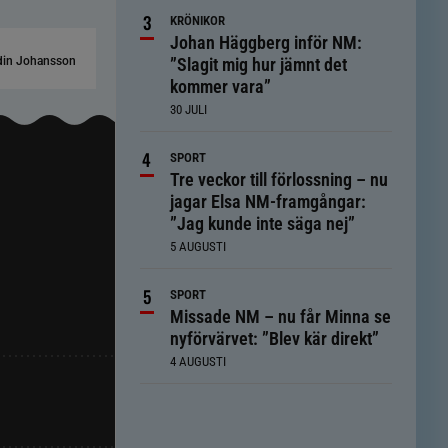
KRÖNIKOR
Johan Häggberg inför NM:
din Johansson
”Slagit mig hur jämnt det
kommer vara”
30 JULI
SPORT
Tre veckor till förlossning – nu
jagar Elsa NM-framgångar:
”Jag kunde inte säga nej”
5 AUGUSTI
SPORT
Missade NM – nu får Minna se
nyförvärvet: ”Blev kär direkt”
4 AUGUSTI