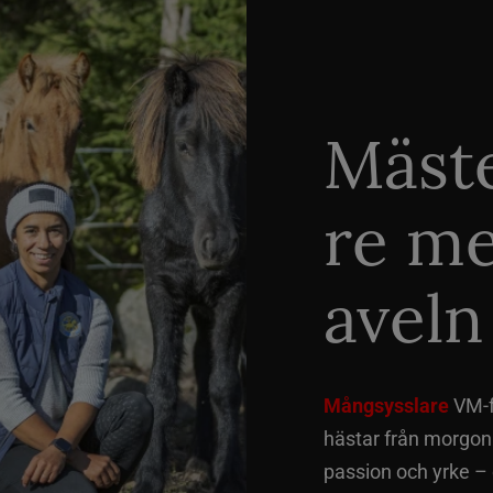
Mäste
re me
aveln
Mångsysslare
VM-fi
hästar från morgon t
passion och yrke –