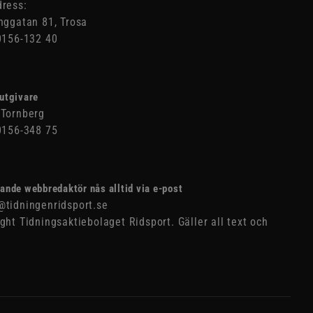
ress:
nggatan 81, Trosa
0156-132 40
utgivare
Tornberg
0156-348 75
ande webbredaktör nås alltid via e-post
tidningenridsport.se
ght Tidningsaktiebolaget Ridsport. Gäller all text och