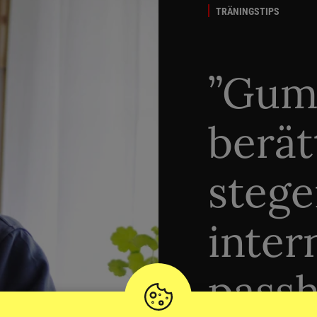
TRÄNINGSTIPS
”Gum
berät
stege
inter
passh