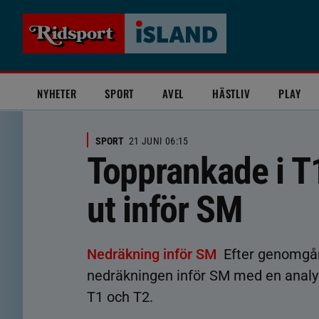
NYHETER
SPORT
AVEL
HÄSTLIV
PLAY
SPORT
21 JUNI 06:15
Topprankade i T1
ut inför SM
Nedräkning inför SM
Efter genomgån
nedräkningen inför SM med en analys
T1 och T2.