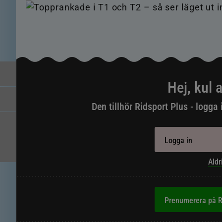
Hej, kul a
Den tillhör Ridsport Plus - logga 
Logga in
Aldr
Prenumerera på R