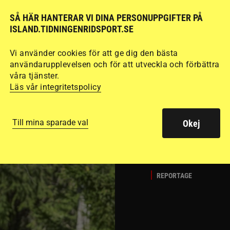
SÅ HÄR HANTERAR VI DINA PERSONUPPGIFTER PÅ
Del 1
Att rida pass 
ISLAND.TIDNINGENRIDSPORT.SE
fart. Guðmundur “G
det många hoppar öv
Vi använder cookies för att ge dig den bästa
användarupplevelsen och för att utveckla och förbättra
passläggningen.
våra tjänster.
Läs vår integritetspolicy
Till mina sparade val
Okej
REPORTAGE