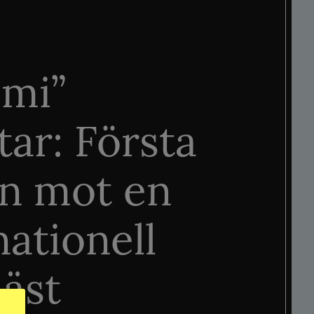
mi”
tar: Första
n mot en
nationell
äst