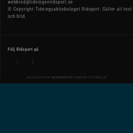
webbred@tidningenridsport.se
© Copyright Tidningsaktiebolaget Ridsport. Gäller all text
och bild.
Följ Ridsport på
MADE WITH ♥ BY
WONDERFOUR
WEBBYRÅ STOCKHOLM