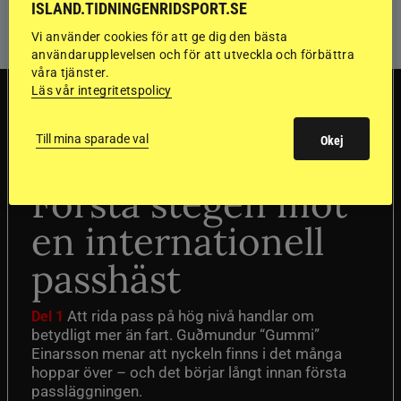
ISLAND.TIDNINGENRIDSPORT.SE
Vi använder cookies för att ge dig den bästa
användarupplevelsen och för att utveckla och förbättra
våra tjänster.
Läs vår integritetspolicy
TRÄNINGSTIPS
Till mina sparade val
Okej
”Gummi” berättar:
Första stegen mot
en internationell
passhäst
Att rida pass på hög nivå handlar om
Del 1
betydligt mer än fart. Guðmundur “Gummi”
Einarsson menar att nyckeln finns i det många
hoppar över – och det börjar långt innan första
passläggningen.