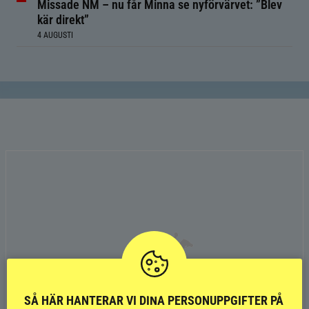
Missade NM – nu får Minna se nyförvärvet: ”Blev
kär direkt”
4 AUGUSTI
SÅ HÄR HANTERAR VI DINA PERSONUPPGIFTER PÅ