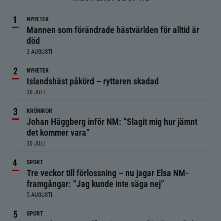
NYHETER
Mannen som förändrade hästvärlden för alltid är
död
3 AUGUSTI
NYHETER
Islandshäst påkörd – ryttaren skadad
30 JULI
KRÖNIKOR
Johan Häggberg inför NM: ”Slagit mig hur jämnt
det kommer vara”
30 JULI
SPORT
Tre veckor till förlossning – nu jagar Elsa NM-
framgångar: ”Jag kunde inte säga nej”
5 AUGUSTI
SPORT