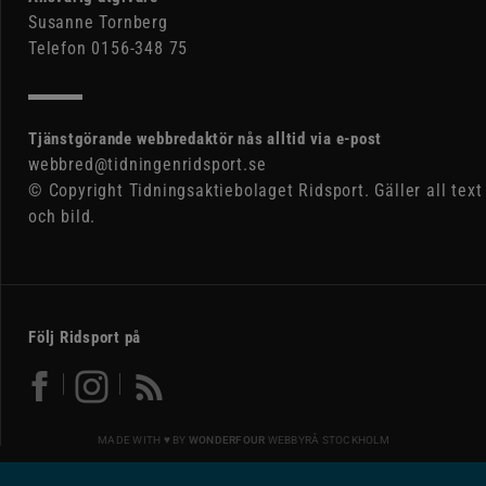
Susanne Tornberg
Telefon 0156-348 75
Tjänstgörande webbredaktör nås alltid via e-post
webbred@tidningenridsport.se
© Copyright Tidningsaktiebolaget Ridsport. Gäller all text
och bild.
Följ Ridsport på
MADE WITH ♥ BY
WONDERFOUR
WEBBYRÅ STOCKHOLM