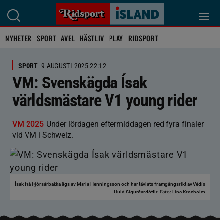
NYHETER
SPORT
AVEL
HÄSTLIV
PLAY
RIDSPORT
SPORT
9 AUGUSTI 2025 22:12
VM: Svenskägda Ísak
världsmästare V1 young rider
VM 2025
Under lördagen eftermiddagen red fyra finaler
vid VM i Schweiz.
Ísak frá Þjórsárbakka ägs av Maria Henningsson och har tävlats framgångsrikt av Védís
Foto:
Huld Sigurðardóttir.
Lina Kronholm