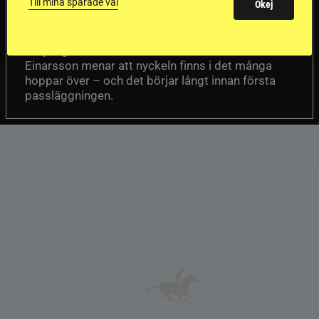
passhäst
Till mina sparade val
Okej
Att rida pass på hög nivå handlar om
Del 1
betydligt mer än fart. Guðmundur “Gummi”
Einarsson menar att nyckeln finns i det många
hoppar över – och det börjar långt innan första
passläggningen.