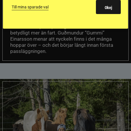
en internationell
Till mina sparade val
Okej
passhäst
Att rida pass på hög nivå handlar om
Del 1
betydligt mer än fart. Guðmundur “Gummi”
Einarsson menar att nyckeln finns i det många
hoppar över – och det börjar långt innan första
passläggningen.