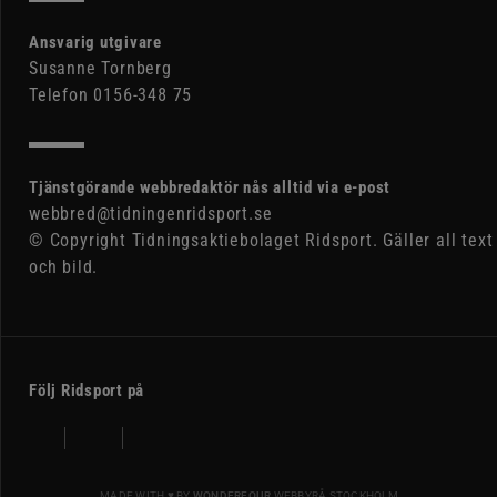
Ansvarig utgivare
Susanne Tornberg
Telefon 0156-348 75
Tjänstgörande webbredaktör nås alltid via e-post
webbred@tidningenridsport.se
© Copyright Tidningsaktiebolaget Ridsport. Gäller all text
och bild.
Följ Ridsport på
MADE WITH ♥ BY
WONDERFOUR
WEBBYRÅ STOCKHOLM