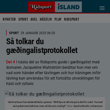
NYHETER
SPORT
AVEL
HÄSTLIV
PLAY
RIDSPORT
SPORT
29 JANUARI 2025 06:20
Så tolkar du
gæðingalistprotokollet
Del 4
I nästa del av Ridsports guide i gæðingalist med
domaren Jacqueline Wahlström berättar hon mer om
vad som händer efter tävlingen och hur träningen inför
tävling kan användas för att fortsätta utvecklingen för
häst och ryttare.
Ida Evertsson har testat att tävla i grenen. "Mitt tips är att inte göra det för svårt - ha med
Foto:
så mycket man behöver, men så lite som möjligt".
Sandra Nordin Johansson