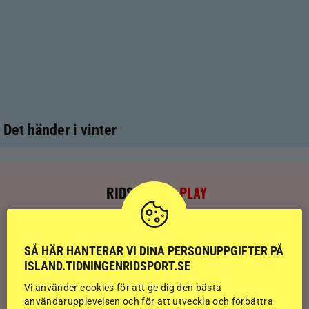
Det händer i vinter
RIDSPORT
PLAY
Kolla klippet: Sju av nio stilpassmedaljer
till Sverige – se de tre guldloppen
SÅ HÄR HANTERAR VI DINA PERSONUPPGIFTER PÅ
ISLAND.TIDNINGENRIDSPORT.SE
Kolla klippet: Se ritten som gav guldläge
Vi använder cookies för att ge dig den bästa
inför finalen
användarupplevelsen och för att utveckla och förbättra