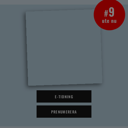
9
#
ute nu
E-TIDNING
PRENUMERERA