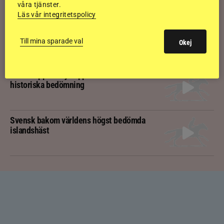
våra tjänster.
Läs vår integritetspolicy
Kolla klippet: Svenskägda hingsten bäst
av sexåringarna på Landsmót
Till mina sparade val
Okej
Kolla klippet: Gljátoppur-dotterns
historiska bedömning
Svensk bakom världens högst bedömda
islandshäst