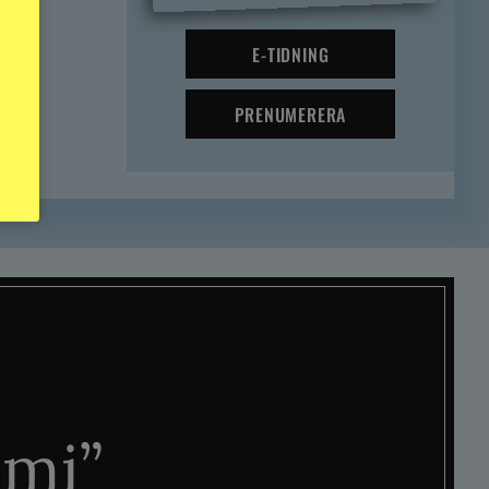
E-TIDNING
PRENUMERERA
mi”