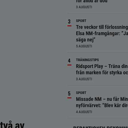
för alltid är död
3 AUGUSTI
SPORT
Tre veckor till förlossnin
Elsa NM-framgångar: ”Ja
säga nej”
5 AUGUSTI
TRÄNINGSTIPS
Ridsport Play – Träna din
från marken för styrka o
3 AUGUSTI
SPORT
Missade NM – nu får Min
nyförvärvet: ”Blev kär dir
4 AUGUSTI
två av