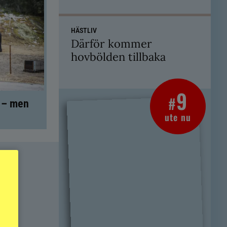
HÄSTLIV
Därför kommer
hovbölden tillbaka
9
#
t – men
ute nu