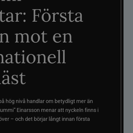
tar: Första
n mot en
nationell
äst
på hög nivå handlar om betydligt mer än
ummi” Einarsson menar att nyckeln finns i
er – och det börjar långt innan första