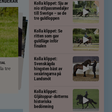
ENDERAR
Kolla klippet: Sju av
nio stilpassmedaljer
till Sverige – se de
tre guldloppen
Kolla klippet: Se
ritten som gav
guldläge inför
finalen
Kolla klippet:
PS
yskland och
ft – men kan
IAL
Svenskägda
ävs för att
kningar
la tre
hingsten bäst av
em
tölten
sexåringarna på
Landsmót
Kolla klippet:
Gljátoppur-dotterns
historiska
bedömning