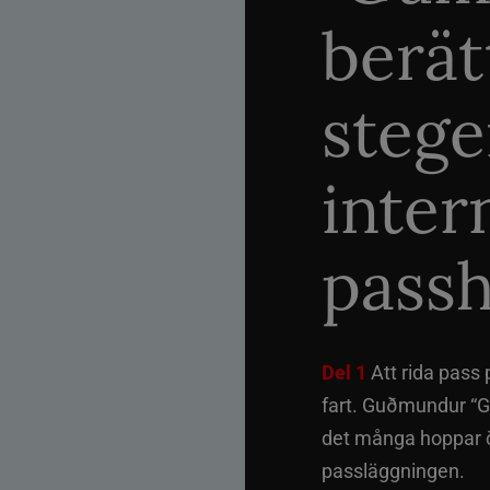
berät
stege
inter
passh
Del 1
Att rida pass 
fart. Guðmundur “G
det många hoppar öv
passläggningen.