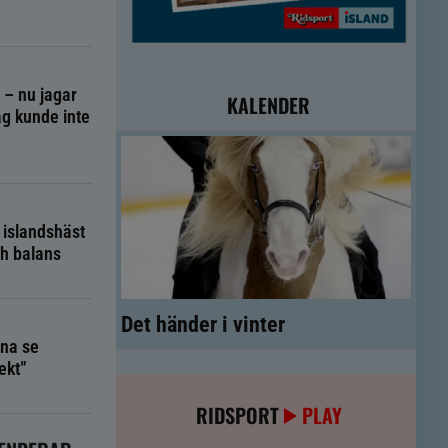
g – nu jagar
KALENDER
g kunde inte
 islandshäst
ch balans
Det händer i vinter
na se
ekt”
RIDSPORT
PLAY