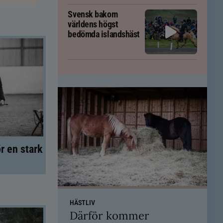
Svensk bakom
världens högst
bedömda islandshäst
r en stark
HÄSTLIV
Därför kommer