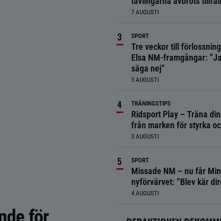
tävlingarna avbröts tillfäll
7 AUGUSTI
SPORT
Tre veckor till förlossnin
Elsa NM-framgångar: ”Ja
säga nej”
5 AUGUSTI
TRÄNINGSTIPS
Ridsport Play – Träna din
från marken för styrka o
3 AUGUSTI
SPORT
Missade NM – nu får Min
nyförvärvet: ”Blev kär dir
4 AUGUSTI
nde för