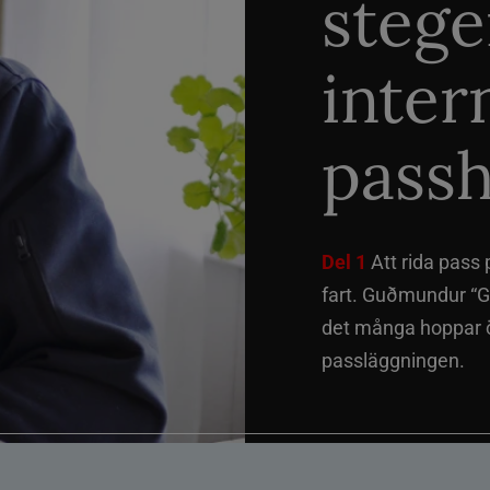
stege
inter
passh
Del 1
Att rida pass 
fart. Guðmundur “G
det många hoppar öv
passläggningen.