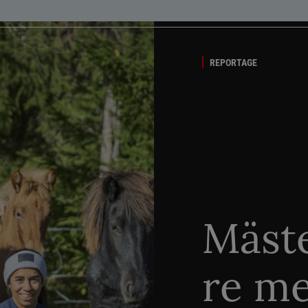
REPORTAGE
Mäste
re me