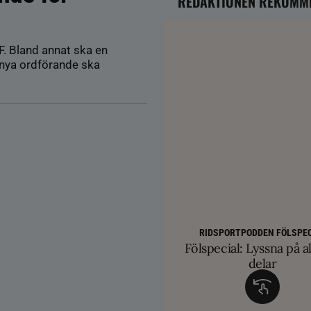
REDAKTIONEN REKOMM
F. Bland annat ska en
 nya ordförande ska
HÄSTÄGARTI
Färre hältor vid lösdri
ge nya probl
AVEL
SM-finalist till T
TRÄNINGSTIPS
RIDSPORTPODDEN FÖLSPEC
Balans och lösgjordhet kr
exklusiva betäc
Fölspecial: Lyssna på al
övervinna travtakt i 
delar