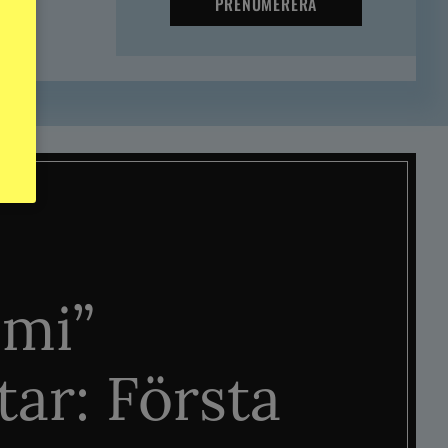
PRENUMERERA
mi”
tar: Första