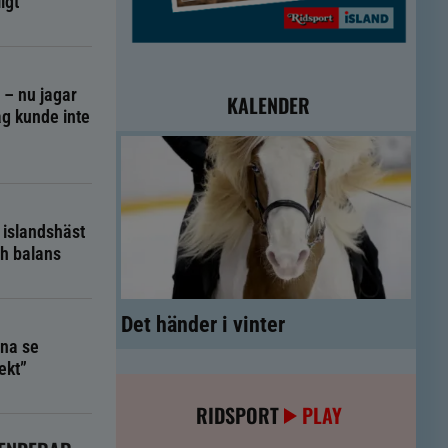
igt
g – nu jagar
KALENDER
g kunde inte
 islandshäst
ch balans
Det händer i vinter
na se
ekt”
RIDSPORT
PLAY