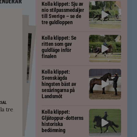
ENDERAR
Kolla klippet: Sju av
nio stilpassmedaljer
till Sverige – se de
tre guldloppen
Kolla klippet: Se
ritten som gav
guldläge inför
finalen
Kolla klippet:
Svenskägda
hingsten bäst av
PS
sexåringarna på
ft – men kan
Landsmót
em
yskland och
IAL
ävs för att
kningar
la tre
Kolla klippet:
tölten
Gljátoppur-dotterns
historiska
bedömning