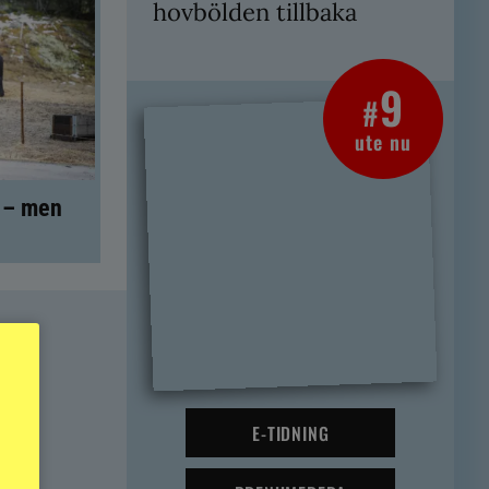
hovbölden tillbaka
9
#
ute nu
t – men
E-TIDNING