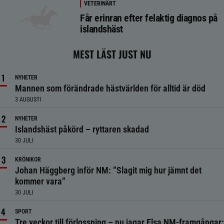
VETERINÄRT
Får erinran efter felaktig diagnos på
islandshäst
MEST LÄST JUST NU
NYHETER
Mannen som förändrade hästvärlden för alltid är död
3 AUGUSTI
NYHETER
Islandshäst påkörd – ryttaren skadad
30 JULI
KRÖNIKOR
Johan Häggberg inför NM: ”Slagit mig hur jämnt det
kommer vara”
30 JULI
SPORT
Tre veckor till förlossning – nu jagar Elsa NM-framgångar: