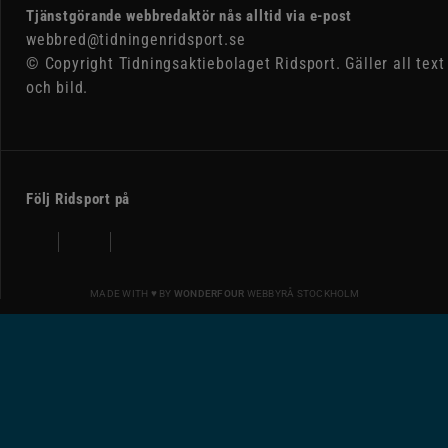
Tjänstgörande webbredaktör nås alltid via e-post
webbred@tidningenridsport.se
© Copyright Tidningsaktiebolaget Ridsport. Gäller all text
och bild.
Följ Ridsport på
MADE WITH ♥ BY
WONDERFOUR
WEBBYRÅ STOCKHOLM