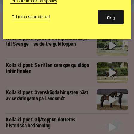
Läs vår integritetspolicy
Till mina sparade val
Okej
RIDSPORT
PLAY
Kolla klippet: Sju av nio stilpassmedaljer
till Sverige – se de tre guldloppen
Kolla klippet: Se ritten som gav guldläge
inför finalen
Kolla klippet: Svenskägda hingsten bäst
av sexåringarna på Landsmót
Kolla klippet: Gljátoppur-dotterns
historiska bedömning