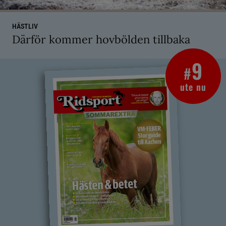
HÄSTLIV
Därför kommer hovbölden tillbaka
9
#
ute nu