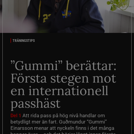
TRÄNINGSTIPS
”Gummi” berättar:
Första stegen mot
en internationell
passhäst
Att rida pass på hög nivå handlar om
Del 1
betydligt mer än fart. Guðmundur “Gummi”
Einarsson menar att nyckeln finns i det många