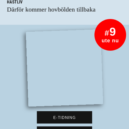
HÄSTLIV
Därför kommer hovbölden tillbaka
9
#
ute nu
E-TIDNING