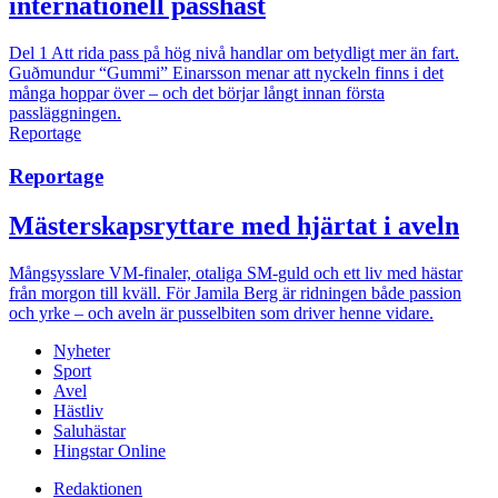
internationell passhäst
Del 1
Att rida pass på hög nivå handlar om betydligt mer än fart.
Guðmundur “Gummi” Einarsson menar att nyckeln finns i det
många hoppar över – och det börjar långt innan första
passläggningen.
Reportage
Reportage
Mästerskapsryttare med hjärtat i aveln
Mångsysslare
VM-finaler, otaliga SM-guld och ett liv med hästar
från morgon till kväll. För Jamila Berg är ridningen både passion
och yrke – och aveln är pusselbiten som driver henne vidare.
Nyheter
Sport
Avel
Hästliv
Saluhästar
Hingstar Online
Redaktionen