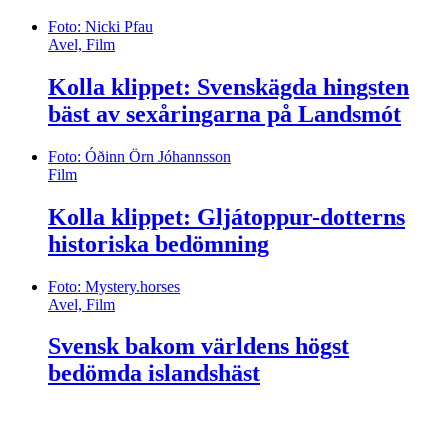
Foto: Nicki Pfau
Avel, Film
Kolla klippet: Svenskägda hingsten
bäst av sexåringarna på Landsmót
Foto: Óðinn Örn Jóhannsson
Film
Kolla klippet: Gljátoppur-dotterns
historiska bedömning
Foto: Mystery.horses
Avel, Film
Svensk bakom världens högst
bedömda islandshäst