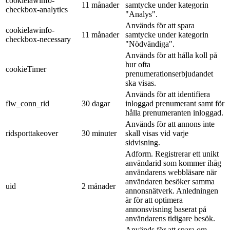
cookielawinfo-
11 månader
samtycke under kategorin
checkbox-analytics
"Analys".
Används för att spara
cookielawinfo-
11 månader
samtycke under kategorin
checkbox-necessary
"Nödvändiga".
Används för att hålla koll på
hur ofta
cookieTimer
prenumerationserbjudandet
ska visas.
Används för att identifiera
flw_conn_rid
30 dagar
inloggad prenumerant samt för
hålla prenumeranten inloggad.
Används för att annons inte
ridsporttakeover
30 minuter
skall visas vid varje
sidvisning.
Adform. Registrerar ett unikt
användarid som kommer ihåg
användarens webbläsare när
användaren besöker samma
uid
2 månader
annonsnätverk. Anledningen
är för att optimera
annonsvisning baserat på
användarens tidigare besök.
Används för att spara om