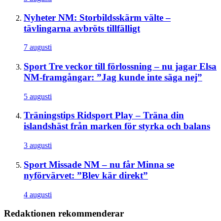
Nyheter
NM: Storbildsskärm välte –
tävlingarna avbröts tillfälligt
7 augusti
Sport
Tre veckor till förlossning – nu jagar Elsa
NM-framgångar: ”Jag kunde inte säga nej”
5 augusti
Träningstips
Ridsport Play – Träna din
islandshäst från marken för styrka och balans
3 augusti
Sport
Missade NM – nu får Minna se
nyförvärvet: ”Blev kär direkt”
4 augusti
Redaktionen rekommenderar