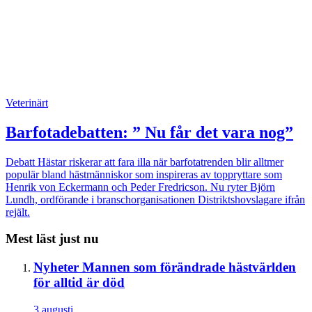
Veterinärt
Barfotadebatten: ” Nu får det vara nog”
Debatt
Hästar riskerar att fara illa när barfotatrenden blir alltmer
populär bland hästmänniskor som inspireras av toppryttare som
Henrik von Eckermann och Peder Fredricson. Nu ryter Björn
Lundh, ordförande i branschorganisationen Distriktshovslagare ifrån
rejält.
Mest läst just nu
Nyheter
Mannen som förändrade hästvärlden
för alltid är död
3 augusti