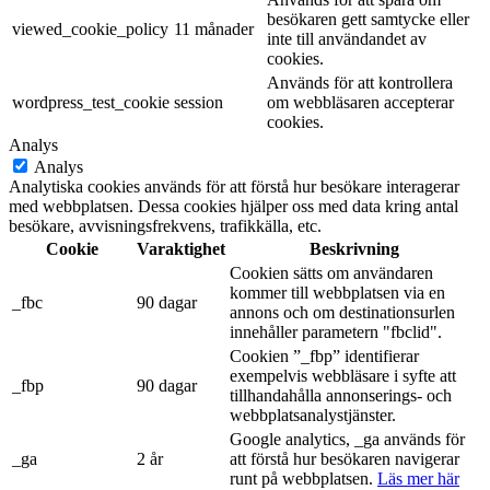
besökaren gett samtycke eller
viewed_cookie_policy
11 månader
inte till användandet av
cookies.
Används för att kontrollera
wordpress_test_cookie
session
om webbläsaren accepterar
cookies.
Analys
Analys
Analytiska cookies används för att förstå hur besökare interagerar
med webbplatsen. Dessa cookies hjälper oss med data kring antal
besökare, avvisningsfrekvens, trafikkälla, etc.
Cookie
Varaktighet
Beskrivning
Cookien sätts om användaren
kommer till webbplatsen via en
_fbc
90 dagar
annons och om destinationsurlen
innehåller parametern "fbclid".
Cookien ”_fbp” identifierar
exempelvis webbläsare i syfte att
_fbp
90 dagar
tillhandahålla annonserings- och
webbplatsanalystjänster.
Google analytics, _ga används för
_ga
2 år
att förstå hur besökaren navigerar
runt på webbplatsen.
Läs mer här