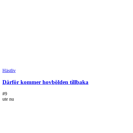
Hästliv
Därför kommer hovbölden tillbaka
#
9
ute nu