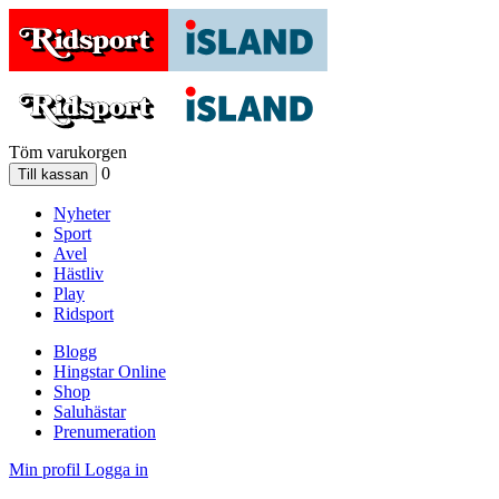
Töm varukorgen
0
Nyheter
Sport
Avel
Hästliv
Play
Ridsport
Blogg
Hingstar Online
Shop
Saluhästar
Prenumeration
Min profil
Logga in