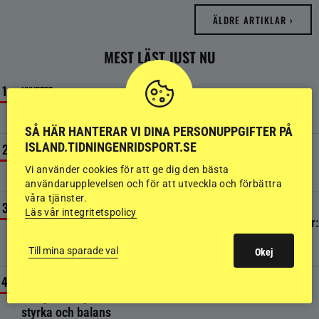
ÄLDRE ARTIKLAR ›
MEST LÄST JUST NU
NYHETER
Mannen som förändrade hästvärlden för alltid är död
3 AUGUSTI
SÅ HÄR HANTERAR VI DINA PERSONUPPGIFTER PÅ
ISLAND.TIDNINGENRIDSPORT.SE
NYHETER
NM: Storbildsskärm välte – tävlingarna avbröts tillfälligt
Vi använder cookies för att ge dig den bästa
7 AUGUSTI
användarupplevelsen och för att utveckla och förbättra
våra tjänster.
SPORT
Läs vår integritetspolicy
Tre veckor till förlossning – nu jagar Elsa NM-framgångar:
”Jag kunde inte säga nej”
Till mina sparade val
Okej
5 AUGUSTI
TRÄNINGSTIPS
Ridsport Play – Träna din islandshäst från marken för
styrka och balans