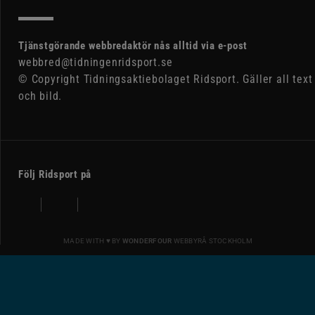
Tjänstgörande webbredaktör nås alltid via e-post
webbred@tidningenridsport.se
© Copyright Tidningsaktiebolaget Ridsport. Gäller all text
och bild.
Följ Ridsport på
MADE WITH ♥ BY
WONDERFOUR
WEBBYRÅ STOCKHOLM