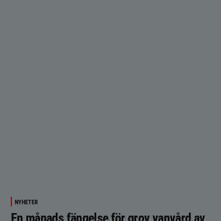
NYHETER
En månads fängelse för grov vanvård av