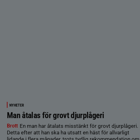
NYHETER
Man åtalas för grovt djurplågeri
Brott
En man har åtalats misstänkt för grovt djurplågeri.
Detta efter att han ska ha utsatt en häst för allvarligt
lidande i flera månader, trots tydlig rekommendation om