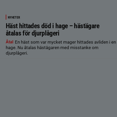
NYHETER
Häst hittades död i hage – hästägare
åtalas för djurplågeri
Åtal
En häst som var mycket mager hittades avliden i en
hage. Nu åtalas hästägaren med misstanke om
djurplågeri.