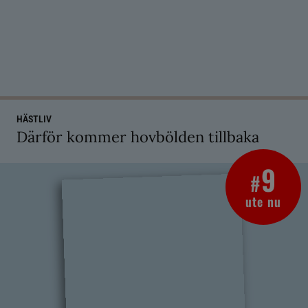
HÄSTLIV
Därför kommer hovbölden tillbaka
9
#
ute nu