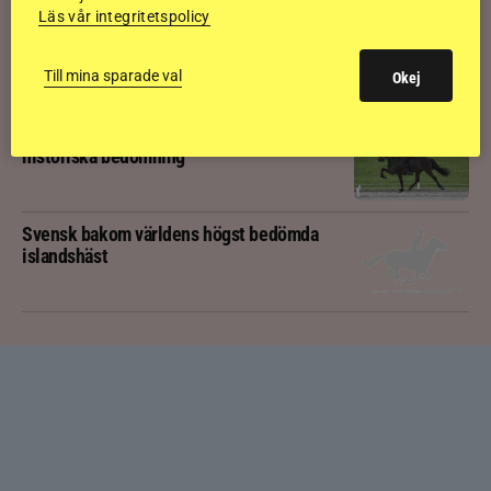
Läs vår integritetspolicy
Kolla klippet: Svenskägda hingsten bäst
av sexåringarna på Landsmót
Till mina sparade val
Okej
Kolla klippet: Gljátoppur-dotterns
historiska bedömning
Svensk bakom världens högst bedömda
islandshäst