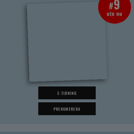
9
#
ute nu
E-TIDNING
PRENUMERERA