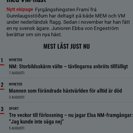
Nytt ekipage
Fyrgångshingsten Frami frá
Gunnlaugsstöðum har deltagit på både MEM och VM
under nederländsk flagg. Sedan i november har han fått
en ny svensk ägare. Junioren Ebba von Engeström
berättar om sin nya häst.
MEST LÄST JUST NU
NYHETER
NM: Storbildsskärm välte – tävlingarna avbröts tillfälligt
7 AUGUSTI
NYHETER
Mannen som förändrade hästvärlden för alltid är död
3 AUGUSTI
SPORT
Tre veckor till förlossning – nu jagar Elsa NM-framgångar:
”Jag kunde inte säga nej”
5 AUGUSTI