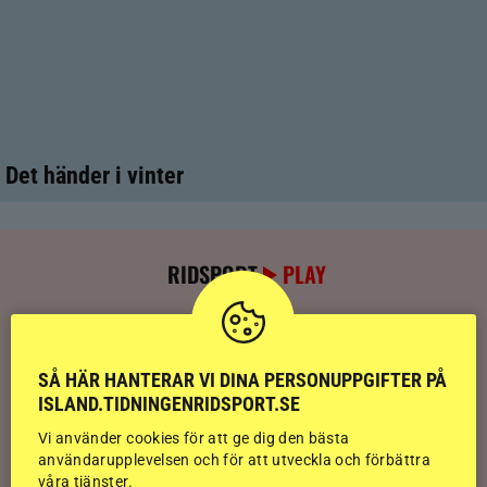
Det händer i vinter
RIDSPORT
PLAY
Kolla klippet: Sju av nio stilpassmedaljer
till Sverige – se de tre guldloppen
SÅ HÄR HANTERAR VI DINA PERSONUPPGIFTER PÅ
ISLAND.TIDNINGENRIDSPORT.SE
Kolla klippet: Se ritten som gav guldläge
Vi använder cookies för att ge dig den bästa
inför finalen
användarupplevelsen och för att utveckla och förbättra
våra tjänster.