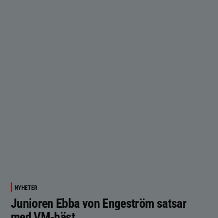
NYHETER
Junioren Ebba von Engeström satsar
med VM-häst