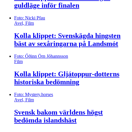
guldläge inför finalen
Foto: Nicki Pfau
Avel, Film
Kolla klippet: Svenskägda hingsten
bäst av sexåringarna på Landsmót
Foto: Óðinn Örn Jóhannsson
Film
Kolla klippet: Gljátoppur-dotterns
historiska bedömning
Foto: Mystery.horses
Avel, Film
Svensk bakom världens högst
bedömda islandshäst