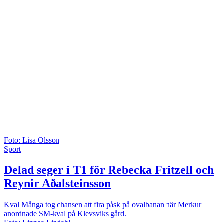
Foto: Lisa Olsson
Sport
Delad seger i T1 för Rebecka Fritzell och
Reynir Aðalsteinsson
Kval
Många tog chansen att fira påsk på ovalbanan när Merkur
anordnade SM-kval på Klevsviks gård.