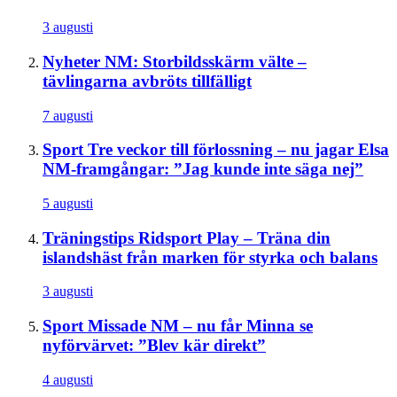
3 augusti
Nyheter
NM: Storbildsskärm välte –
tävlingarna avbröts tillfälligt
7 augusti
Sport
Tre veckor till förlossning – nu jagar Elsa
NM-framgångar: ”Jag kunde inte säga nej”
5 augusti
Träningstips
Ridsport Play – Träna din
islandshäst från marken för styrka och balans
3 augusti
Sport
Missade NM – nu får Minna se
nyförvärvet: ”Blev kär direkt”
4 augusti