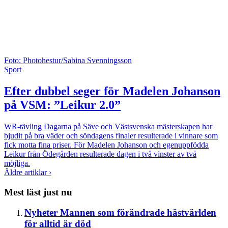
Foto: Photohestur/Sabina Svenningsson
Sport
Efter dubbel seger för Madelen Johanson
på VSM: ”Leikur 2.0”
WR-tävling
Dagarna på Säve och Västsvenska mästerskapen har
bjudit på bra väder och söndagens finaler resulterade i vinnare som
fick motta fina priser. För Madelen Johanson och egenuppfödda
Leikur från Ödegården resulterade dagen i två vinster av två
möjliga.
Äldre artiklar ›
Mest läst just nu
Nyheter
Mannen som förändrade hästvärlden
för alltid är död