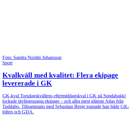
Foto: Sandra Nordin Johansson
Sport
Kvalkväll med kvalitet: Flera ekipage
levererade i GK
GK-kval
Torsdagskvällens eftermiddagskval i GK på Sundabakki
lockade tävlingssugna ekipage – och allra mest glänste Atlas från
Tuddabo. Tillsammans med Sebastian Benje toppade han både GK-
tölten och GDA.