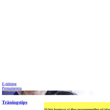
E-tidning
Prenumerera
Reportage
Träningstips
Så här hanterar vi dina personuppgifter på isla