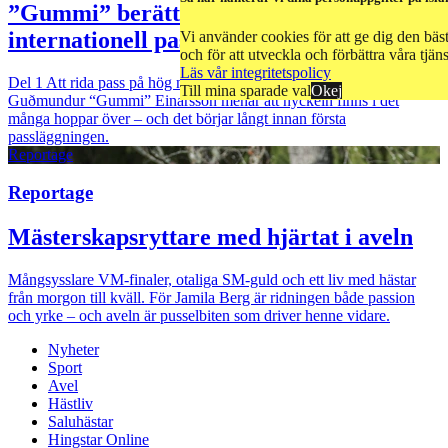
”Gummi” berättar: Första stegen mot en
internationell passhäst
Vi använder cookies för att ge dig den bä
och för att utveckla och förbättra våra tjäns
Läs vår integritetspolicy
Del 1
Att rida pass på hög nivå handlar om betydligt mer än fart.
Till mina sparade val
Okej
Guðmundur “Gummi” Einarsson menar att nyckeln finns i det
många hoppar över – och det börjar långt innan första
passläggningen.
Reportage
Reportage
Mästerskapsryttare med hjärtat i aveln
Mångsysslare
VM-finaler, otaliga SM-guld och ett liv med hästar
från morgon till kväll. För Jamila Berg är ridningen både passion
och yrke – och aveln är pusselbiten som driver henne vidare.
Nyheter
Sport
Avel
Hästliv
Saluhästar
Hingstar Online