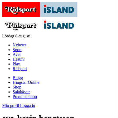
Lördag 8 augusti
Nyheter
Sport
Avel
Hästliv
Play
Ridsport
Blogg
Hingstar Online
Shop
Saluhästar
Prenumeration
Min profil
Logga in