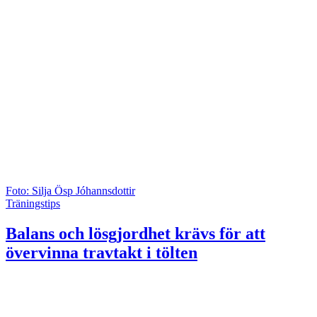
Foto: Silja Ösp Jóhannsdottir
Träningstips
Balans och lösgjordhet krävs för att
övervinna travtakt i tölten