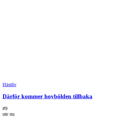
Hästliv
Därför kommer hovbölden tillbaka
#
9
ute nu