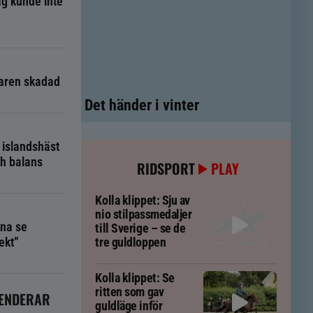
g kunde inte
taren skadad
Det händer i vinter
 islandshäst
ch balans
RIDSPORT
PLAY
Kolla klippet: Sju av
nio stilpassmedaljer
na se
till Sverige – se de
ekt”
tre guldloppen
Kolla klippet: Se
ritten som gav
ENDERAR
guldläge inför