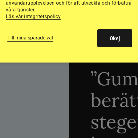
användarupplevelsen och för att utveckla och förbättra
våra tjänster.
Läs vår integritetspolicy
Till mina sparade val
Okej
TRÄNINGSTIPS
”Gum
berät
stege