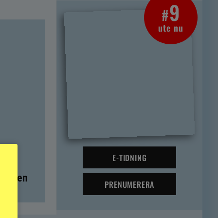
9
#
ute nu
E-TIDNING
t – men
PRENUMERERA