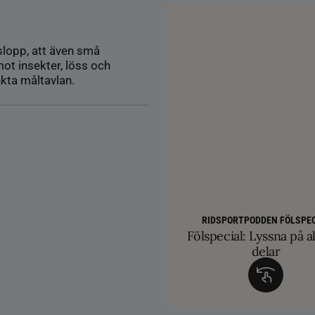
etslopp, att även små
ot insekter, löss och
nkta måltavlan.
AVEL
HÄSTÄGARTI
SM-finalist till T
TRÄNINGSTIPS
Färre hältor vid lösdri
RIDSPORTPODDEN FÖLSPEC
Balans och lösgjordhet kr
exklusiva betäc
Fölspecial: Lyssna på al
ge nya probl
övervinna travtakt i 
delar