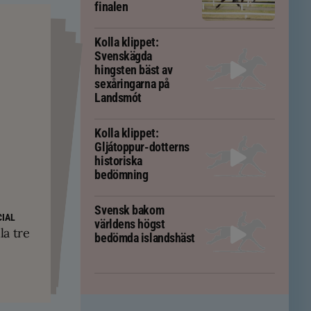
finalen
Kolla klippet:
Svenskägda
hingsten bäst av
sexåringarna på
Landsmót
Kolla klippet:
Gljátoppur-dotterns
historiska
bedömning
PS
Svensk bakom
yskland och
ft – men kan
IAL
världens högst
ävs för att
kningar
la tre
em
bedömda islandshäst
tölten