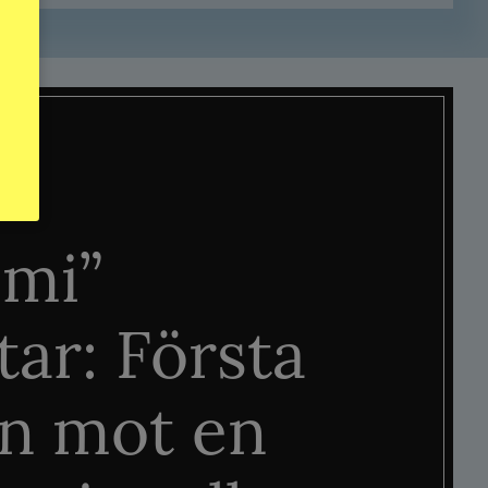
mi”
tar: Första
n mot en