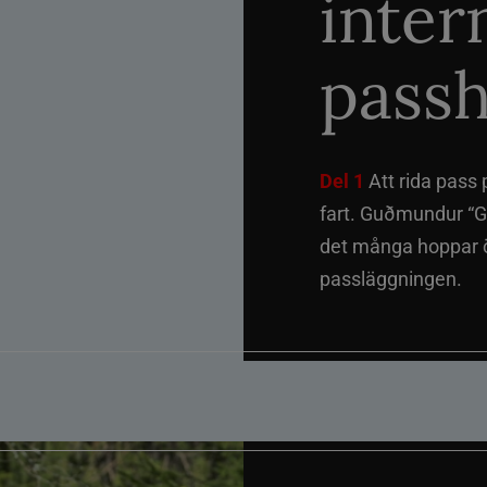
inter
passh
Del 1
Att rida pass 
fart. Guðmundur “G
det många hoppar öv
passläggningen.