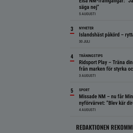
Elsa NM-framgångar: ”Ja
säga nej”
5 AUGUSTI
NYHETER
Islandshäst påkörd – ryt
30 JULI
TRÄNINGSTIPS
Ridsport Play – Träna din
från marken för styrka o
3 AUGUSTI
SPORT
Missade NM – nu får Min
nyförvärvet: ”Blev kär dir
4 AUGUSTI
REDAKTIONEN REKOMM