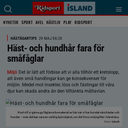
NYHETER
SPORT
AVEL
HÄSTLIV
PLAY
RIDSPORT
HÄSTÄGARTIPS
29 MAJ 06:20
Häst- och hundhår fara för
småfåglar
Miljö
Det är lätt att förbise att vi alla tillhör ett kretslopp,
att även små handlingar kan ge konsekvenser för
miljön. Medel mot insekter, löss och fästingar till våra
djur kan skada andra än den tilltänkta måltavlan.
Visst vill vi gärna ge fåglarna bomaterial av hår när vi har borstat våra hästar och
hundar – men det kan vara en verklig björntjänst, om det finns miljögifter i hårstråna.
Foto:
Istock