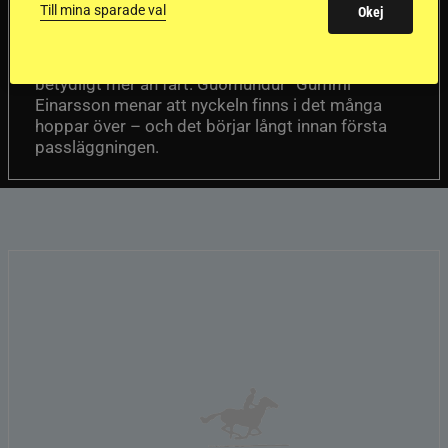
passhäst
Till mina sparade val
Okej
Att rida pass på hög nivå handlar om
Del 1
betydligt mer än fart. Guðmundur “Gummi”
Einarsson menar att nyckeln finns i det många
hoppar över – och det börjar långt innan första
passläggningen.