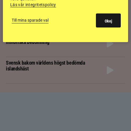
Läs vår integritetspolicy
Kolla klippet: Svenskägda hingsten bäst
av sexåringarna på Landsmót
Till mina sparade val
Okej
Kolla klippet: Gljátoppur-dotterns
historiska bedömning
Svensk bakom världens högst bedömda
islandshäst