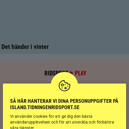
Det händer i vinter
RIDSPORT
PLAY
Kolla klippet: Sju av nio stilpassmedaljer
till Sverige – se de tre guldloppen
SÅ HÄR HANTERAR VI DINA PERSONUPPGIFTER PÅ
ISLAND.TIDNINGENRIDSPORT.SE
Kolla klippet: Se ritten som gav guldläge
Vi använder cookies för att ge dig den bästa
inför finalen
användarupplevelsen och för att utveckla och förbättra
våra tjänster.