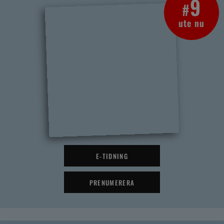
9
#
ute nu
E-TIDNING
PRENUMERERA