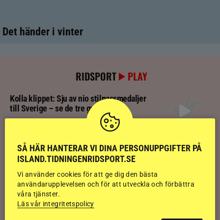
Det händer i vinter
RIDSPORT
PLAY
Kolla klippet: Sju av nio stilpassmedaljer
till Sverige – se de tre guldloppen
Kolla klippet: Se ritten som gav guldläge
SÅ HÄR HANTERAR VI DINA PERSONUPPGIFTER PÅ
inför finalen
ISLAND.TIDNINGENRIDSPORT.SE
Vi använder cookies för att ge dig den bästa
användarupplevelsen och för att utveckla och förbättra
Kolla klippet: Svenskägda hingsten bäst
våra tjänster.
av sexåringarna på Landsmót
Läs vår integritetspolicy