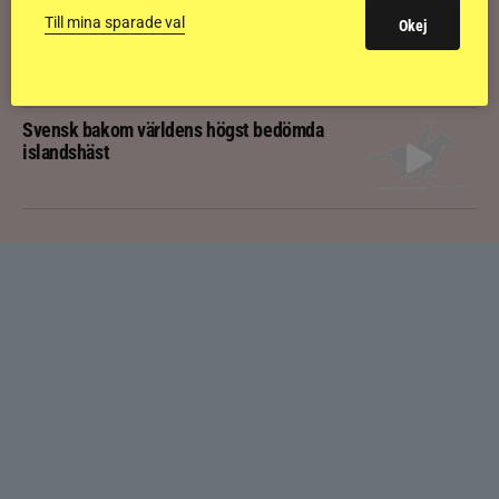
Till mina sparade val
Okej
Kolla klippet: Gljátoppur-dotterns
historiska bedömning
Svensk bakom världens högst bedömda
islandshäst