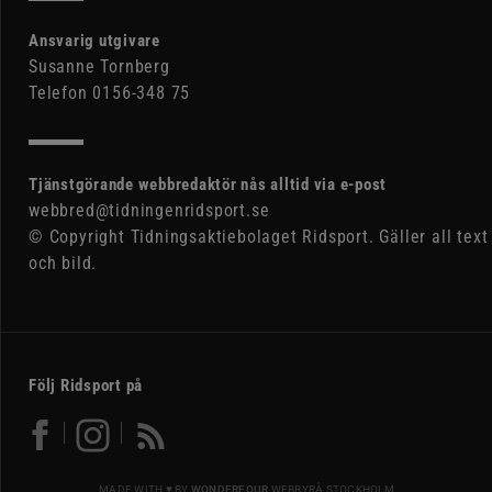
Ansvarig utgivare
Susanne Tornberg
Telefon 0156-348 75
Tjänstgörande webbredaktör nås alltid via e-post
webbred@tidningenridsport.se
© Copyright Tidningsaktiebolaget Ridsport. Gäller all text
och bild.
Följ Ridsport på
MADE WITH ♥ BY
WONDERFOUR
WEBBYRÅ STOCKHOLM