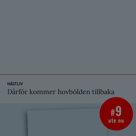
HÄSTLIV
Därför kommer hovbölden tillbaka
9
#
ute nu