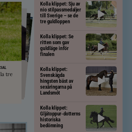
Kolla klippet: Sju av
nio stilpassmedaljer
till Sverige – se de
tre guldloppen
Kolla klippet: Se
ritten som gav
guldläge inför
finalen
PS
yskland och
ft – men kan
IAL
Kolla klippet:
ävs för att
kningar
la tre
em
Svenskägda
tölten
hingsten bäst av
sexåringarna på
Landsmót
Kolla klippet:
Gljátoppur-dotterns
historiska
bedömning