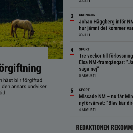
30 JULI
KRÖNIKOR
Johan Häggberg inför NM
hur jämnt det kommer va
30 JULI
SPORT
Tre veckor till förlossnin
Elsa NM-framgångar: ”Ja
örgiftning
säga nej”
5 AUGUSTI
 häst blir förgiftad.
 den annars undviker.
SPORT
id.
Missade NM – nu får Min
nyförvärvet: ”Blev kär dir
4 AUGUSTI
REDAKTIONEN REKOMM