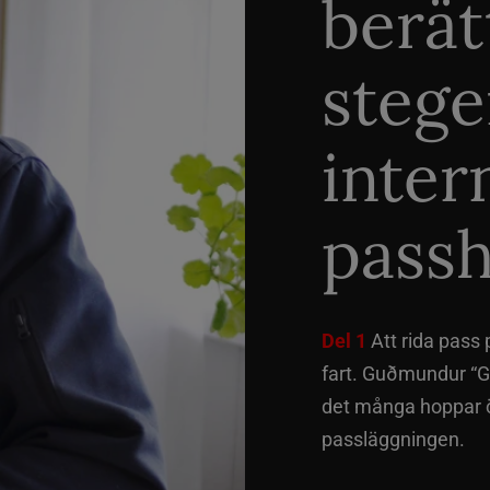
berät
stege
inter
passh
Del 1
Att rida pass 
fart. Guðmundur “G
det många hoppar öv
passläggningen.