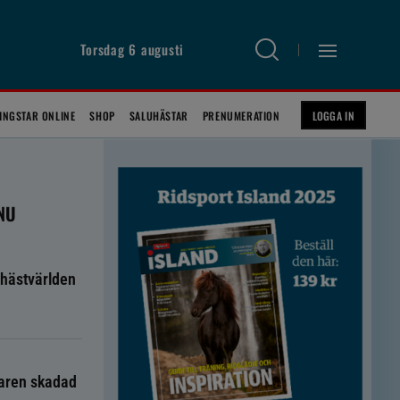
Torsdag 6 augusti
INGSTAR ONLINE
SHOP
SALUHÄSTAR
PRENUMERATION
LOGGA IN
 NU
hästvärlden
taren skadad