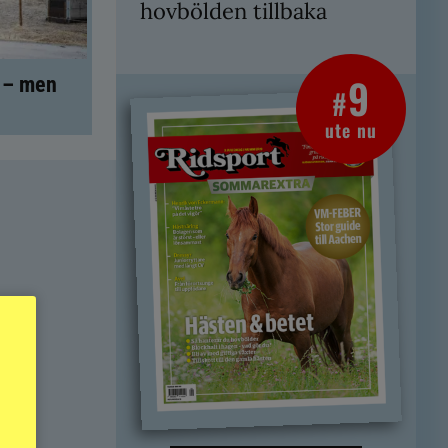
hovbölden tillbaka
9
t – men
#
ute nu