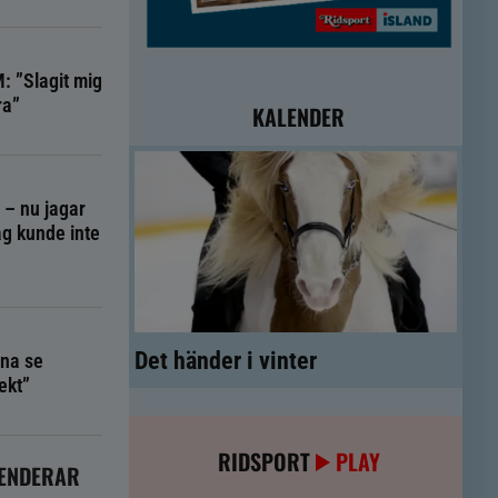
: ”Slagit mig
ra”
KALENDER
g – nu jagar
g kunde inte
Det händer i vinter
na se
ekt”
RIDSPORT
PLAY
ENDERAR