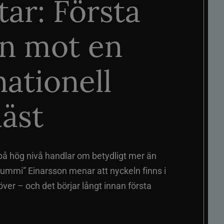
tar: Första
n mot en
nationell
äst
på hög nivå handlar om betydligt mer än
ummi” Einarsson menar att nyckeln finns i
er – och det börjar långt innan första