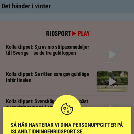
Det händer i vinter
RIDSPORT
PLAY
Kolla klippet: Sju av nio stilpassmedaljer
till Sverige – se de tre guldloppen
Kolla klippet: Se ritten som gav guldläge
inför finalen
Kolla klippet: Svenskägda hingsten bäst
av sexåringarna på Landsmót
SÅ HÄR HANTERAR VI DINA PERSONUPPGIFTER PÅ
Kolla klippet: Gljátoppur-dotterns
ISLAND.TIDNINGENRIDSPORT.SE