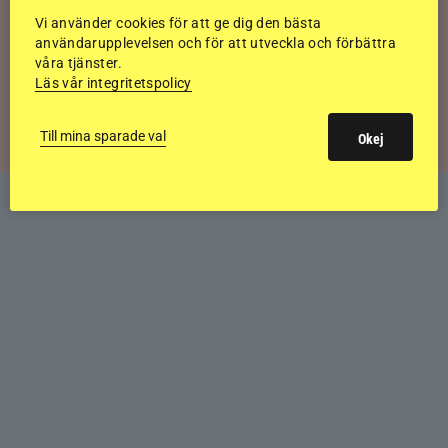
historiska bedömning
Vi använder cookies för att ge dig den bästa
användarupplevelsen och för att utveckla och förbättra
våra tjänster.
Svensk bakom världens högst bedömda
Läs vår integritetspolicy
islandshäst
Till mina sparade val
Okej