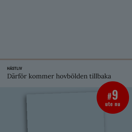
HÄSTLIV
Därför kommer hovbölden tillbaka
9
#
ute nu