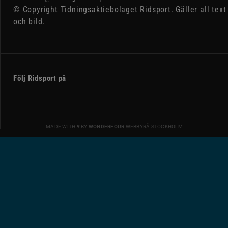
© Copyright Tidningsaktiebolaget Ridsport. Gäller all text
och bild.
Följ Ridsport på
MADE WITH ♥ BY
WONDERFOUR
WEBBYRÅ STOCKHOLM