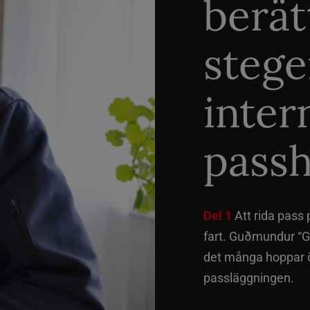
berät
stege
inter
passh
Del 1
Att rida pass 
fart. Guðmundur “G
det många hoppar öv
passläggningen.