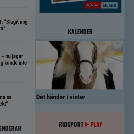
: ”Slagit mig
ra”
KALENDER
g – nu jagar
g kunde inte
Det händer i vinter
na se
ekt”
RIDSPORT
PLAY
ENDERAR