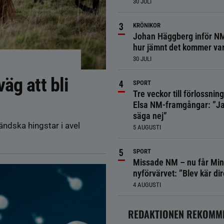
30 JULI
KRÖNIKOR
Johan Häggberg inför NM
hur jämnt det kommer va
30 JULI
äg att bli
SPORT
Tre veckor till förlossnin
Elsa NM-framgångar: ”Ja
säga nej”
ändska hingstar i avel
5 AUGUSTI
SPORT
Missade NM – nu får Min
nyförvärvet: ”Blev kär dir
4 AUGUSTI
REDAKTIONEN REKOMM