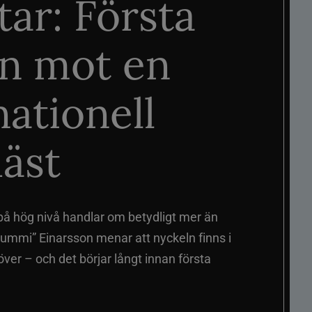
tar: Första
n mot en
nationell
äst
på hög nivå handlar om betydligt mer än
ummi” Einarsson menar att nyckeln finns i
er – och det börjar långt innan första