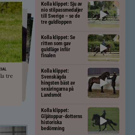
Kolla klippet: Sju av
nio stilpassmedaljer
till Sverige – se de
tre guldloppen
Kolla klippet: Se
ritten som gav
guldläge inför
finalen
PS
yskland och
ft – men kan
IAL
Kolla klippet:
ävs för att
kningar
la tre
em
Svenskägda
tölten
hingsten bäst av
sexåringarna på
Landsmót
Kolla klippet:
Gljátoppur-dotterns
historiska
bedömning