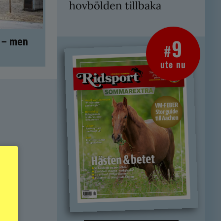
hovbölden tillbaka
9
t – men
#
ute nu