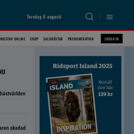
Torsdag 6 augusti
INGSTAR ONLINE
SHOP
SALUHÄSTAR
PRENUMERATION
LOGGA IN
 NU
hästvärlden
taren skadad