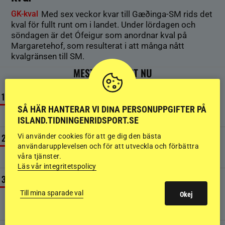
GK-kval
Med sex veckor kvar till Gæðinga-SM rids det
kval för fullt runt om i landet. Under lördagen och
söndagen är det Ófeigur som anordnar kval på
Margaretehof, som resulterat i att många nått
kvalgränsen till SM.
MEST LÄST JUST NU
NYHETER
Mannen som förändrade hästvärlden för alltid är död
SÅ HÄR HANTERAR VI DINA PERSONUPPGIFTER PÅ
ISLAND.TIDNINGENRIDSPORT.SE
3 AUGUSTI
Vi använder cookies för att ge dig den bästa
NYHETER
användarupplevelsen och för att utveckla och förbättra
Islandshäst påkörd – ryttaren skadad
våra tjänster.
30 JULI
Läs vår integritetspolicy
KRÖNIKOR
Johan Häggberg inför NM: ”Slagit mig hur jämnt det
Till mina sparade val
Okej
kommer vara”
30 JULI