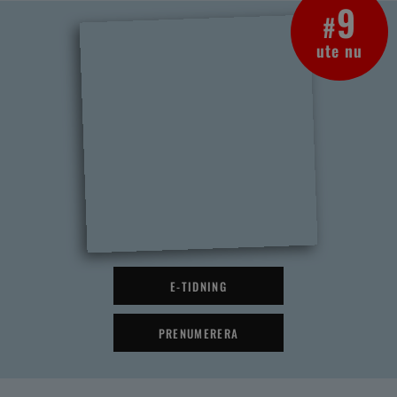
9
#
ute nu
E-TIDNING
PRENUMERERA