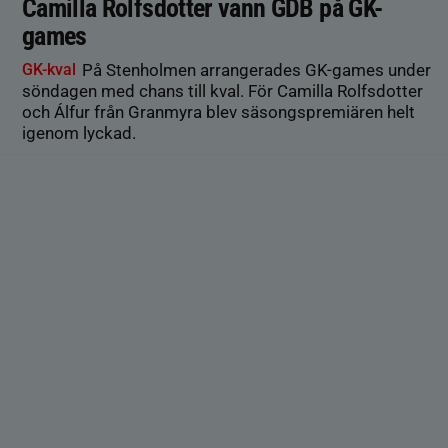
Camilla Rolfsdotter vann GDB på GK-
games
GK-kval
På Stenholmen arrangerades GK-games under
söndagen med chans till kval. För Camilla Rolfsdotter
och Álfur från Granmyra blev säsongspremiären helt
igenom lyckad.