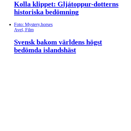
Kolla klippet: Gljátoppur-dotterns
historiska bedömning
Foto: Mystery.horses
Avel, Film
Svensk bakom världens högst
bedömda islandshäst