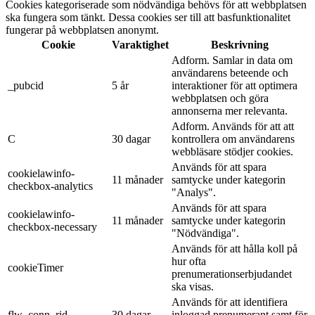
Cookies kategoriserade som nödvändiga behövs för att webbplatsen
ska fungera som tänkt. Dessa cookies ser till att basfunktionalitet
fungerar på webbplatsen anonymt.
Cookie
Varaktighet
Beskrivning
Adform. Samlar in data om
användarens beteende och
_pubcid
5 år
interaktioner för att optimera
webbplatsen och göra
annonserna mer relevanta.
Adform. Används för att att
C
30 dagar
kontrollera om användarens
webbläsare stödjer cookies.
Används för att spara
cookielawinfo-
11 månader
samtycke under kategorin
checkbox-analytics
"Analys".
Används för att spara
cookielawinfo-
11 månader
samtycke under kategorin
checkbox-necessary
"Nödvändiga".
Används för att hålla koll på
hur ofta
cookieTimer
prenumerationserbjudandet
ska visas.
Används för att identifiera
flw_conn_rid
30 dagar
inloggad prenumerant samt för