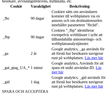
besökare, avvisningsfrekvens, trafikkälla, etc.
Cookie
Varaktighet
Beskrivning
Cookien sätts om användaren
kommer till webbplatsen via en
_fbc
90 dagar
annons och om destinationsurlen
innehåller parametern "fbclid".
Cookien ”_fbp” identifierar
exempelvis webbläsare i syfte att
_fbp
90 dagar
tillhandahålla annonserings- och
webbplatsanalystjänster.
Google analytics, _ga används för
_ga
2 år
att förstå hur besökaren navigerar
runt på webbplatsen.
Läs mer här
Google analytics, Används för att
_gat_gtag_UA_*
1 minut
spara ett unikt användar-ID.
Läs
mer här
Google analytics, _gid används för
_gid
1 dag
att förstå hur besökaren navigerar
runt på webbplatsen.
Läs mer här
SPARA OCH ACCEPTERA