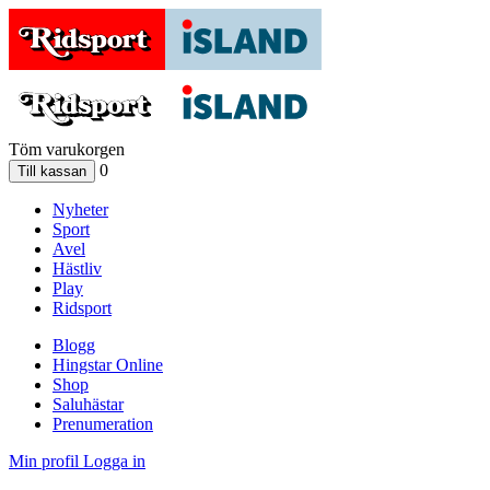
Töm varukorgen
0
Nyheter
Sport
Avel
Hästliv
Play
Ridsport
Blogg
Hingstar Online
Shop
Saluhästar
Prenumeration
Min profil
Logga in