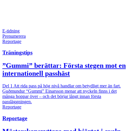
E-tidning
Prenumerera
Reportage
Träningstips
”Gummi” berättar: Första stegen mot en
internationell passhäst
Del 1
Att rida pass på hög nivå handlar om betydligt mer än fart.
Guðmundur “Gummi” Einarsson menar att nyckeln finns i det
många hoppar över – och det börjar långt innan första
passläggningen.
Reportage
Reportage