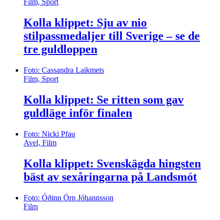
Film, Sport
Kolla klippet: Sju av nio
stilpassmedaljer till Sverige – se de
tre guldloppen
Foto: Cassandra Laikmets
Film, Sport
Kolla klippet: Se ritten som gav
guldläge inför finalen
Foto: Nicki Pfau
Avel, Film
Kolla klippet: Svenskägda hingsten
bäst av sexåringarna på Landsmót
Foto: Óðinn Örn Jóhannsson
Film