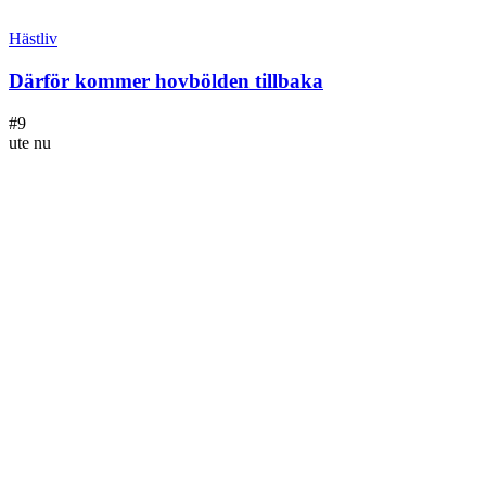
Hästliv
Därför kommer hovbölden tillbaka
#
9
ute nu