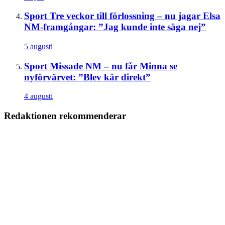
Sport
Tre veckor till förlossning – nu jagar Elsa
NM-framgångar: ”Jag kunde inte säga nej”
5 augusti
Sport
Missade NM – nu får Minna se
nyförvärvet: ”Blev kär direkt”
4 augusti
Redaktionen rekommenderar