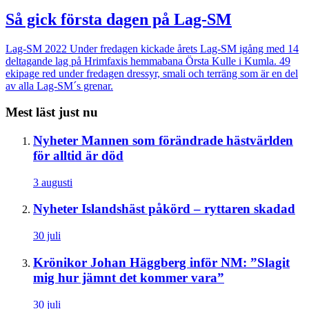
Så gick första dagen på Lag-SM
Lag-SM 2022
Under fredagen kickade årets Lag-SM igång med 14
deltagande lag på Hrimfaxis hemmabana Örsta Kulle i Kumla. 49
ekipage red under fredagen dressyr, smali och terräng som är en del
av alla Lag-SM´s grenar.
Mest läst just nu
Nyheter
Mannen som förändrade hästvärlden
för alltid är död
3 augusti
Nyheter
Islandshäst påkörd – ryttaren skadad
30 juli
Krönikor
Johan Häggberg inför NM: ”Slagit
mig hur jämnt det kommer vara”
30 juli