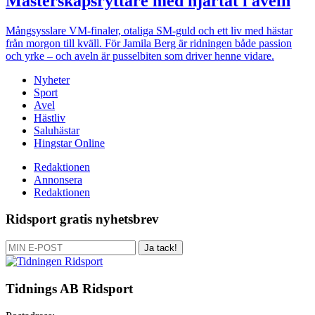
Mästerskapsryttare med hjärtat i aveln
Mångsysslare
VM-finaler, otaliga SM-guld och ett liv med hästar
från morgon till kväll. För Jamila Berg är ridningen både passion
och yrke – och aveln är pusselbiten som driver henne vidare.
Nyheter
Sport
Avel
Hästliv
Saluhästar
Hingstar Online
Redaktionen
Annonsera
Redaktionen
Ridsport gratis nyhetsbrev
Ja tack!
Tidnings AB Ridsport