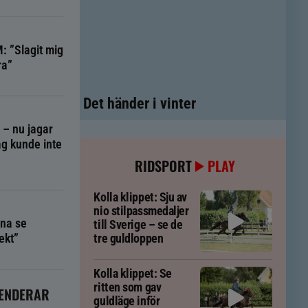
: ”Slagit mig
ra”
Det händer i vinter
g – nu jagar
g kunde inte
RIDSPORT
PLAY
Kolla klippet: Sju av
nio stilpassmedaljer
na se
till Sverige – se de
ekt”
tre guldloppen
Kolla klippet: Se
ritten som gav
ENDERAR
guldläge inför