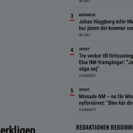
30 JULI
KRÖNIKOR
Johan Häggberg inför NM
hur jämnt det kommer va
30 JULI
SPORT
Tre veckor till förlossnin
Elsa NM-framgångar: ”Ja
säga nej”
5 AUGUSTI
SPORT
Missade NM – nu får Min
nyförvärvet: ”Blev kär dir
4 AUGUSTI
REDAKTIONEN REKOMM
verkligen