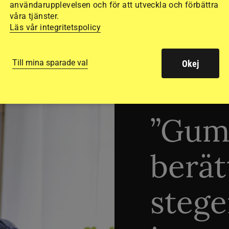
användarupplevelsen och för att utveckla och förbättra
våra tjänster.
Läs vår integritetspolicy
Till mina sparade val
Okej
TRÄNINGSTIPS
”Gum
berät
stege