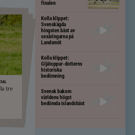
finalen
Kolla klippet:
Svenskägda
hingsten bäst av
sexåringarna på
Landsmót
Kolla klippet:
Gljátoppur-dotterns
historiska
bedömning
IAL
la tre
PS
Svensk bakom
yskland och
ft – men kan
världens högst
ävs för att
kningar
em
bedömda islandshäst
tölten