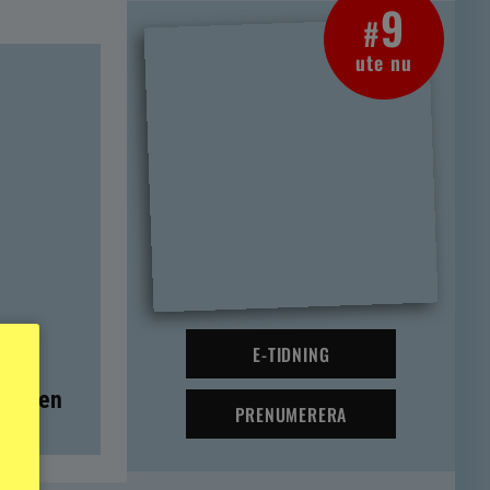
9
#
ute nu
E-TIDNING
t – men
PRENUMERERA