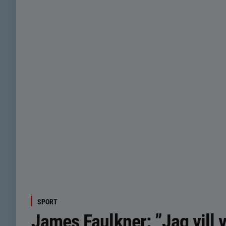
SPORT
James Faulkner: ”Jag vill 