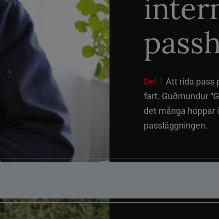
inter
passh
Del 1
Att rida pass 
fart. Guðmundur “G
det många hoppar öv
passläggningen.