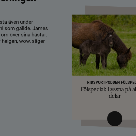
sta även under
ni som gällde. James
röm över sina hästar.
r helgen, wow, säger
RIDSPORTPODDEN FÖLSPEC
Fölspecial: Lyssna på al
AVEL
HÄSTÄGARTI
SM-finalist till T
TRÄNINGSTIPS
Färre hältor vid lösdri
delar
Balans och lösgjordhet kr
exklusiva betäc
ge nya probl
övervinna travtakt i 