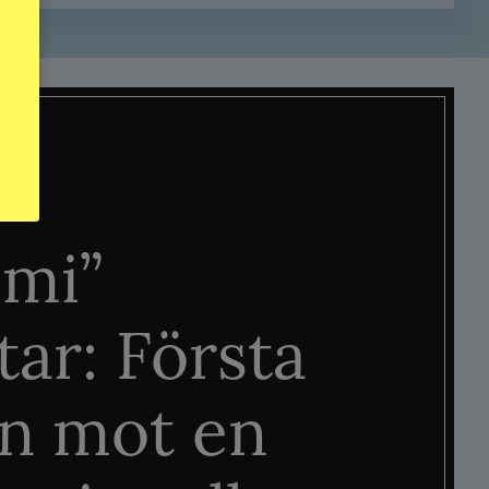
mi”
tar: Första
n mot en