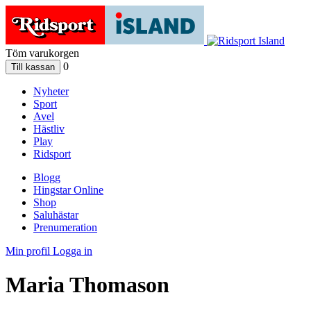
Töm varukorgen
0
Nyheter
Sport
Avel
Hästliv
Play
Ridsport
Blogg
Hingstar Online
Shop
Saluhästar
Prenumeration
Min profil
Logga in
Maria Thomason