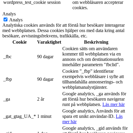
wordpress_test_cookie
session
om webbläsaren accepterar
cookies.
Analys
Analys
Analytiska cookies används för att förstå hur besökare interagerar
med webbplatsen. Dessa cookies hjälper oss med data kring antal
besökare, avvisningsfrekvens, trafikkälla, etc.
Cookie
Varaktighet
Beskrivning
Cookien sätts om användaren
kommer till webbplatsen via en
_fbc
90 dagar
annons och om destinationsurlen
innehåller parametern "fbclid".
Cookien ”_fbp” identifierar
exempelvis webbläsare i syfte att
_fbp
90 dagar
tillhandahålla annonserings- och
webbplatsanalystjänster.
Google analytics, _ga används för
_ga
2 år
att förstå hur besökaren navigerar
runt på webbplatsen.
Läs mer här
Google analytics, Används för att
_gat_gtag_UA_*
1 minut
spara ett unikt användar-ID.
Läs
mer här
Google analytics, _gid används för