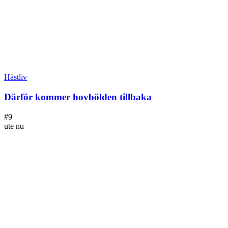
Hästliv
Därför kommer hovbölden tillbaka
#
9
ute nu