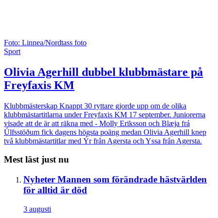
Foto: Linnea/Nordtass foto
Sport
Olivia Agerhill dubbel klubbmästare på
Freyfaxis KM
Klubbmästerskap
Knappt 30 ryttare gjorde upp om de olika
klubbmästartitlarna under Freyfaxis KM 17 september. Juniorerna
visade att de är att räkna med - Molly Eriksson och Blæja frá
Úlfsstöðum fick dagens högsta poäng medan Olivia Agerhill knep
två klubbmästartitlar med Ýr från Agersta och Yssa från Agersta.
Mest läst just nu
Nyheter
Mannen som förändrade hästvärlden
för alltid är död
3 augusti