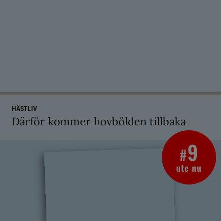
HÄSTLIV
Därför kommer hovbölden tillbaka
9
#
ute nu