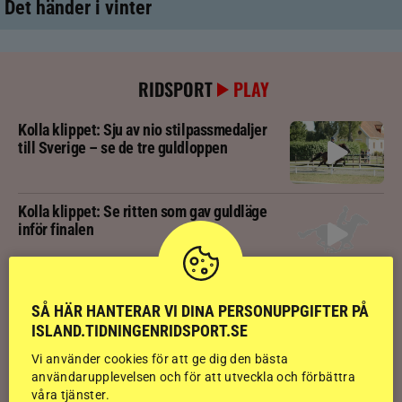
Det händer i vinter
RIDSPORT
PLAY
Kolla klippet: Sju av nio stilpassmedaljer
till Sverige – se de tre guldloppen
Kolla klippet: Se ritten som gav guldläge
inför finalen
Kolla klippet: Svenskägda hingsten bäst
SÅ HÄR HANTERAR VI DINA PERSONUPPGIFTER PÅ
av sexåringarna på Landsmót
ISLAND.TIDNINGENRIDSPORT.SE
Vi använder cookies för att ge dig den bästa
Kolla klippet: Gljátoppur-dotterns
användarupplevelsen och för att utveckla och förbättra
historiska bedömning
våra tjänster.