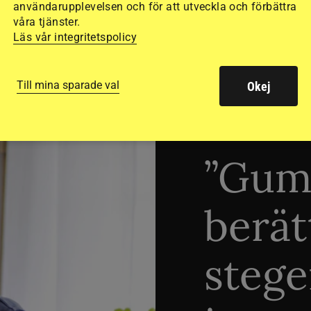
användarupplevelsen och för att utveckla och förbättra
våra tjänster.
Läs vår integritetspolicy
Till mina sparade val
Okej
TRÄNINGSTIPS
”Gum
berät
stege