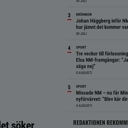
30 JULI
KRÖNIKOR
Johan Häggberg inför NM
hur jämnt det kommer va
30 JULI
SPORT
Tre veckor till förlossnin
Elsa NM-framgångar: ”Ja
säga nej”
5 AUGUSTI
SPORT
Missade NM – nu får Min
nyförvärvet: ”Blev kär dir
4 AUGUSTI
REDAKTIONEN REKOMM
et söker