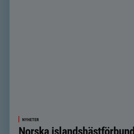
NYHETER
Norska islandshästförbund