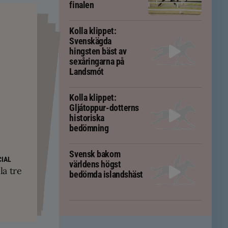
finalen
Kolla klippet:
Svenskägda
hingsten bäst av
sexåringarna på
Landsmót
Kolla klippet:
Gljátoppur-dotterns
historiska
bedömning
PS
Svensk bakom
yskland och
ft – men kan
IAL
världens högst
ävs för att
kningar
la tre
em
bedömda islandshäst
tölten