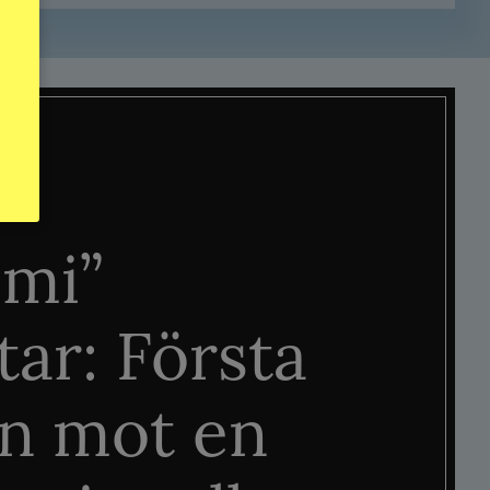
mi”
tar: Första
n mot en