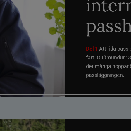
inter
passh
Del 1
Att rida pass 
fart. Guðmundur “G
det många hoppar öv
passläggningen.