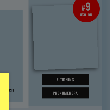
9
#
ute nu
E-TIDNING
t – men
PRENUMERERA