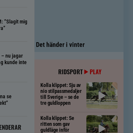
: ”Slagit mig
ra”
Det händer i vinter
g – nu jagar
g kunde inte
RIDSPORT
PLAY
Kolla klippet: Sju av
nio stilpassmedaljer
na se
till Sverige – se de
ekt”
tre guldloppen
Kolla klippet: Se
ritten som gav
ENDERAR
guldläge inför