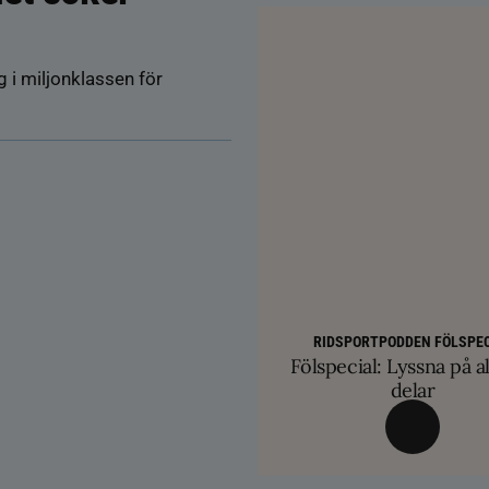
 i miljonklassen för
AVEL
HÄSTÄGARTI
SM-finalist till T
TRÄNINGSTIPS
Färre hältor vid lösdri
RIDSPORTPODDEN FÖLSPEC
Balans och lösgjordhet kr
exklusiva betäc
Fölspecial: Lyssna på al
ge nya probl
övervinna travtakt i 
delar