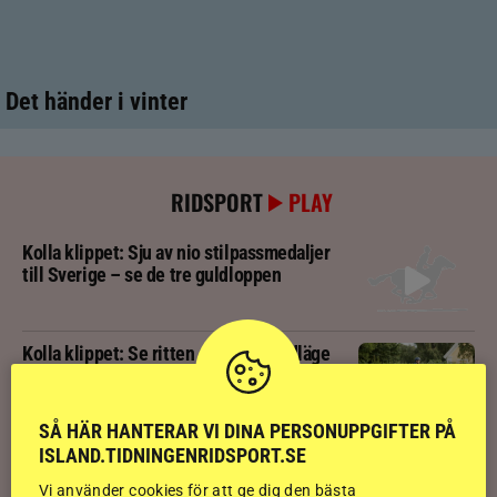
Det händer i vinter
RIDSPORT
PLAY
Kolla klippet: Sju av nio stilpassmedaljer
till Sverige – se de tre guldloppen
Kolla klippet: Se ritten som gav guldläge
inför finalen
SÅ HÄR HANTERAR VI DINA PERSONUPPGIFTER PÅ
Kolla klippet: Svenskägda hingsten bäst
ISLAND.TIDNINGENRIDSPORT.SE
av sexåringarna på Landsmót
Vi använder cookies för att ge dig den bästa