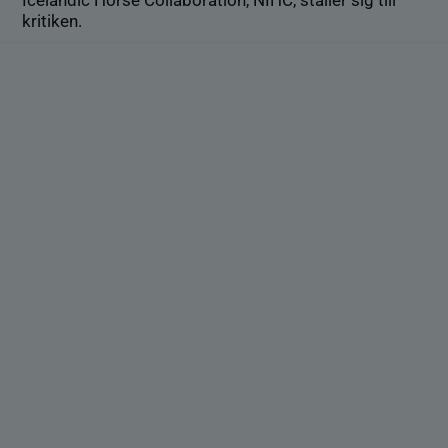
Icelandic Horse Collaboration, NIHC, ställer sig till
kritiken.