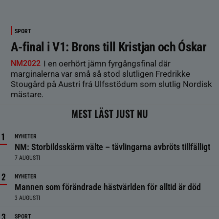
SPORT
A-final i V1: Brons till Kristjan och Óskar
NM2022
I en oerhört jämn fyrgångsfinal där
marginalerna var små så stod slutligen Fredrikke
Stougård på Austri frá Ulfsstödum som slutlig Nordisk
mästare.
MEST LÄST JUST NU
NYHETER
NM: Storbildsskärm välte – tävlingarna avbröts tillfälligt
7 AUGUSTI
NYHETER
Mannen som förändrade hästvärlden för alltid är död
3 AUGUSTI
SPORT