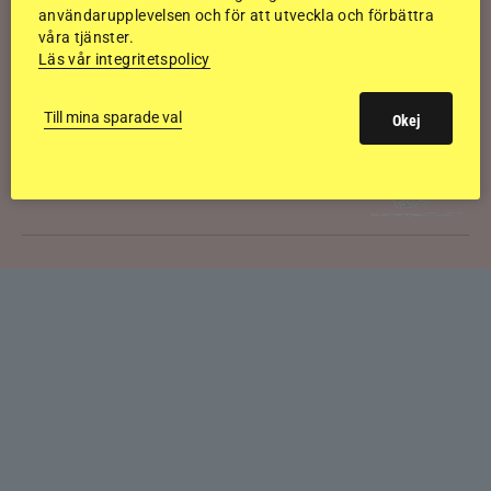
användarupplevelsen och för att utveckla och förbättra
våra tjänster.
Kolla klippet: Gljátoppur-dotterns
Läs vår integritetspolicy
historiska bedömning
Till mina sparade val
Okej
Svensk bakom världens högst bedömda
islandshäst