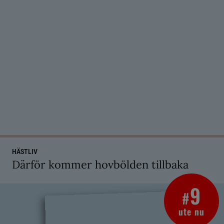
HÄSTLIV
Därför kommer hovbölden tillbaka
9
#
ute nu