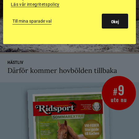
Läs vår integritetspolicy
Till mina sparade val
Okej
HÄSTLIV
Därför kommer hovbölden tillbaka
9
#
ute nu