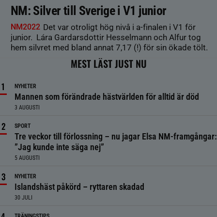
NM: Silver till Sverige i V1 junior
NM2022
Det var otroligt hög nivå i a-finalen i V1 för
junior. Lára Gardarsdottir Hesselmann och Alfur tog
hem silvret med bland annat 7,17 (!) för sin ökade tölt.
MEST LÄST JUST NU
NYHETER
Mannen som förändrade hästvärlden för alltid är död
3 AUGUSTI
SPORT
Tre veckor till förlossning – nu jagar Elsa NM-framgångar:
”Jag kunde inte säga nej”
5 AUGUSTI
NYHETER
Islandshäst påkörd – ryttaren skadad
30 JULI
TRÄNINGSTIPS