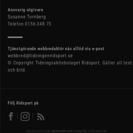
Ansvarig utgivare
Susanne Tornberg
Telefon 0156-348 75
Tjänstgörande webbredaktör nås alltid via e-post
webbred@tidningenridsport.se
© Copyright Tidningsaktiebolaget Ridsport. Gäller all text
och bild.
Följ Ridsport på
MADE WITH ♥ BY
WONDERFOUR
WEBBYRÅ STOCKHOLM