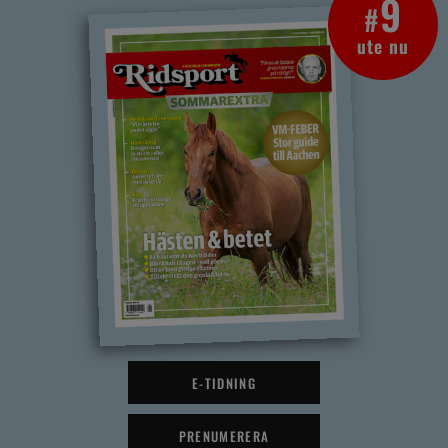
9
#
ute nu
E-TIDNING
PRENUMERERA