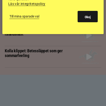
Läs vår integritetspolicy
Kolla klippet: Gljátoppur-dotterns
historiska bedömning
Till mina sparade val
Okej
Svensk bakom världens högst bedömda
islandshäst
Kolla klippet: Betessläppet som ger
sommarfeeling