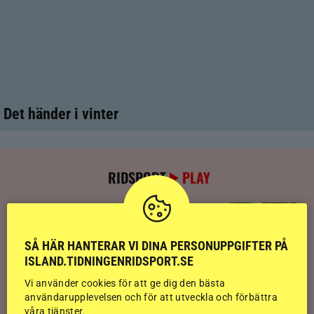
Det händer i vinter
RIDSPORT
PLAY
Kolla klippet: Se ritten som gav guldläge
inför finalen
SÅ HÄR HANTERAR VI DINA PERSONUPPGIFTER PÅ
ISLAND.TIDNINGENRIDSPORT.SE
Kolla klippet: Svenskägda hingsten bäst
Vi använder cookies för att ge dig den bästa
av sexåringarna på Landsmót
användarupplevelsen och för att utveckla och förbättra
våra tjänster.