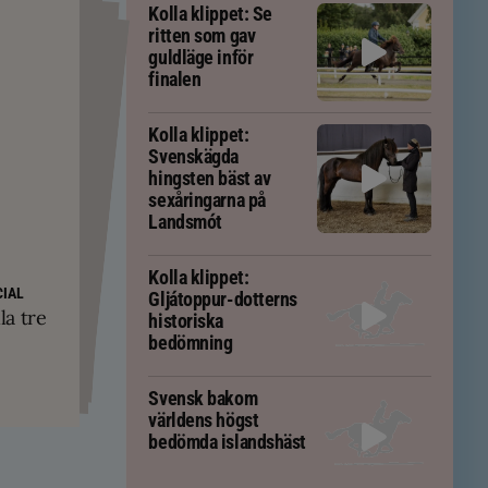
Kolla klippet: Se
ritten som gav
guldläge inför
finalen
Kolla klippet:
Svenskägda
hingsten bäst av
sexåringarna på
Landsmót
Kolla klippet:
PS
yskland och
ft – men kan
IAL
Gljátoppur-dotterns
ävs för att
kningar
la tre
em
historiska
tölten
bedömning
Svensk bakom
världens högst
bedömda islandshäst