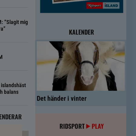
: ”Slagit mig
ra”
KALENDER
NM
 islandshäst
ch balans
Det händer i vinter
ENDERAR
RIDSPORT
PLAY