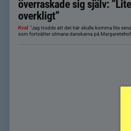
överraskade sig själv: ”Lit
overkligt”
Kval
"Jag trodde att det här skulle komma lite sen
som fortsätter utmana danskarna på Margaretehof