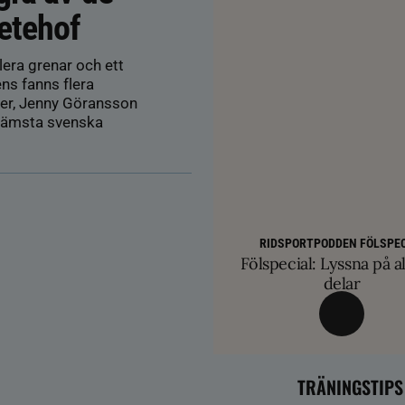
etehof
lera grenar och ett
ens fanns flera
ber, Jenny Göransson
främsta svenska
AVEL
HÄSTÄGARTI
SM-finalist till T
TRÄNINGSTIPS
Färre hältor vid lösdri
RIDSPORTPODDEN FÖLSPEC
Balans och lösgjordhet kr
exklusiva betäc
Fölspecial: Lyssna på al
ge nya probl
övervinna travtakt i 
delar
TRÄNINGSTIPS