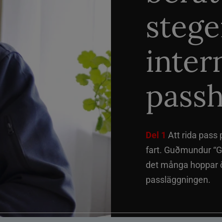
stege
inter
passh
Del 1
Att rida pass 
fart. Guðmundur “G
det många hoppar öv
passläggningen.