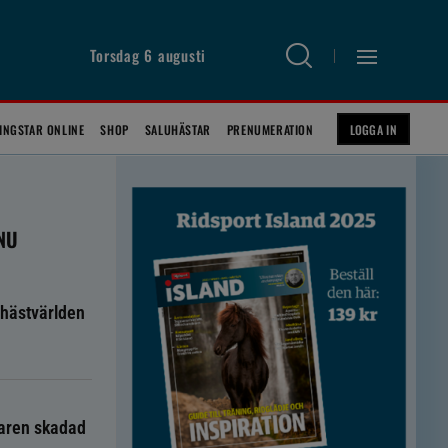
Torsdag 6 augusti
INGSTAR ONLINE
SHOP
SALUHÄSTAR
PRENUMERATION
LOGGA IN
 NU
hästvärlden
taren skadad