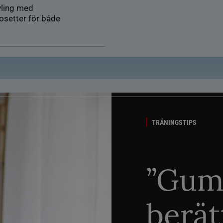
vling med
rosetter för både
TRÄNINGSTIPS
”Gum
berät