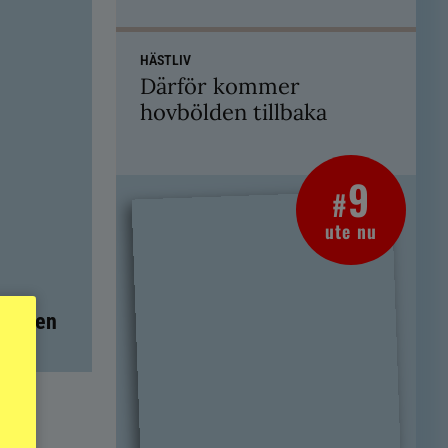
HÄSTLIV
Därför kommer
hovbölden tillbaka
9
#
ute nu
t – men