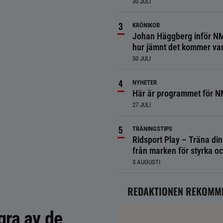
30 JULI
KRÖNIKOR
Johan Häggberg inför NM
hur jämnt det kommer va
30 JULI
NYHETER
Här är programmet för 
27 JULI
TRÄNINGSTIPS
Ridsport Play – Träna din
från marken för styrka o
3 AUGUSTI
REDAKTIONEN REKOMM
gra av de