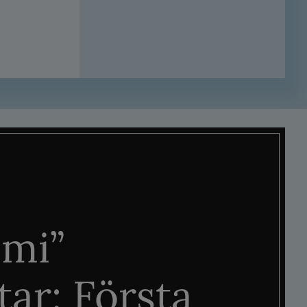
mi”
tar: Första