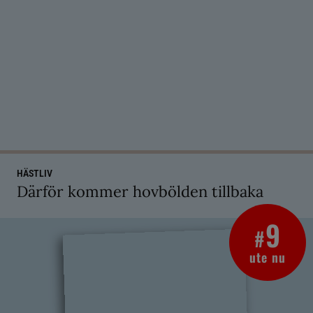
HÄSTLIV
Därför kommer hovbölden tillbaka
9
#
ute nu