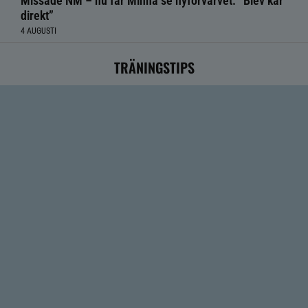
Missade NM – nu får Minna se nyförvärvet: ”Blev kär
direkt”
4 AUGUSTI
TRÄNINGSTIPS