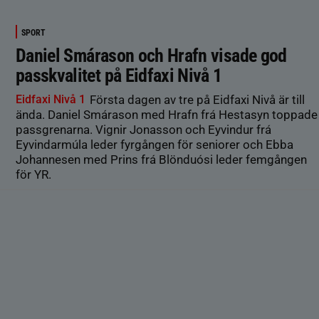
SPORT
Daniel Smárason och Hrafn visade god
passkvalitet på Eidfaxi Nivå 1
Eidfaxi Nivå 1
Första dagen av tre på Eidfaxi Nivå är till
ända. Daniel Smárason med Hrafn frá Hestasyn toppade
passgrenarna. Vignir Jonasson och Eyvindur frá
Eyvindarmúla leder fyrgången för seniorer och Ebba
Johannesen med Prins frá Blönduósi leder femgången
för YR.