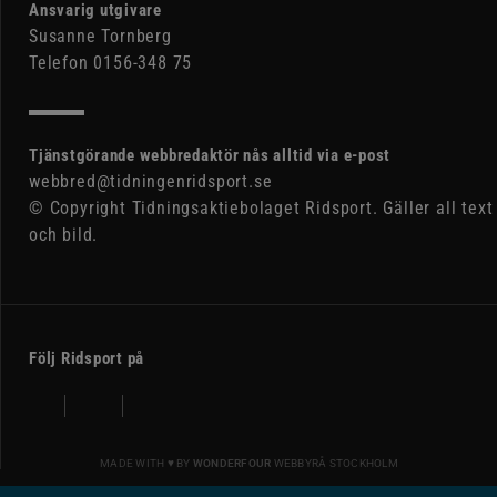
Ansvarig utgivare
Susanne Tornberg
Telefon 0156-348 75
Tjänstgörande webbredaktör nås alltid via e-post
webbred@tidningenridsport.se
© Copyright Tidningsaktiebolaget Ridsport. Gäller all text
och bild.
Följ Ridsport på
MADE WITH ♥ BY
WONDERFOUR
WEBBYRÅ STOCKHOLM