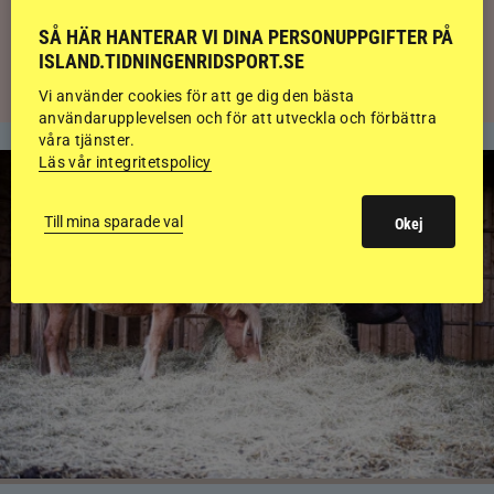
Svensk bakom världens högst bedömda
islandshäst
SÅ HÄR HANTERAR VI DINA PERSONUPPGIFTER PÅ
ISLAND.TIDNINGENRIDSPORT.SE
Vi använder cookies för att ge dig den bästa
användarupplevelsen och för att utveckla och förbättra
våra tjänster.
Läs vår integritetspolicy
Till mina sparade val
Okej