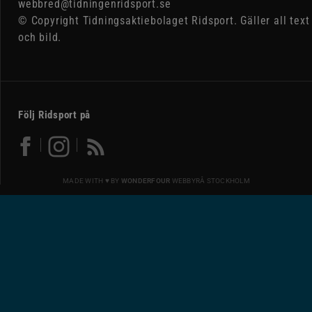
webbred@tidningenridsport.se
© Copyright Tidningsaktiebolaget Ridsport. Gäller all text
och bild.
Följ Ridsport på
MADE WITH ♥ BY
WONDERFOUR
WEBBYRÅ STOCKHOLM