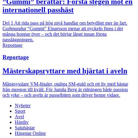
”Gummi” berättar: Första stegen mot en
internationell passhäst
Del 1
Att rida pass på hög nivå handlar om betydligt mer än fart.
Guðmundur “Gummi” Einarsson menar att nyckeln finns i det
många hoppar över – och det börjar långt innan första
passläggningen.
Reportage
Reportage
Mästerskapsryttare med hjärtat i aveln
Mångsysslare
VM-finaler, otaliga SM-guld och ett liv med hästar
från morgon till kväll. För Jamila Berg är ridningen både passion
och yrke – och aveln är pusselbiten som driver henne vidare.
Nyheter
Sport
Avel
Hästliv
Saluhästar
Hingstar Online