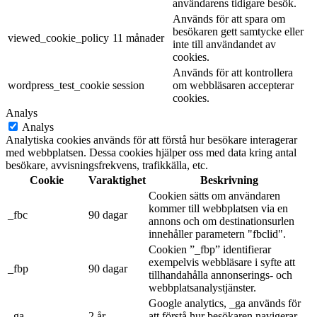
användarens tidigare besök.
Används för att spara om
besökaren gett samtycke eller
viewed_cookie_policy
11 månader
inte till användandet av
cookies.
Används för att kontrollera
wordpress_test_cookie
session
om webbläsaren accepterar
cookies.
Analys
Analys
Analytiska cookies används för att förstå hur besökare interagerar
med webbplatsen. Dessa cookies hjälper oss med data kring antal
besökare, avvisningsfrekvens, trafikkälla, etc.
Cookie
Varaktighet
Beskrivning
Cookien sätts om användaren
kommer till webbplatsen via en
_fbc
90 dagar
annons och om destinationsurlen
innehåller parametern "fbclid".
Cookien ”_fbp” identifierar
exempelvis webbläsare i syfte att
_fbp
90 dagar
tillhandahålla annonserings- och
webbplatsanalystjänster.
Google analytics, _ga används för
_ga
2 år
att förstå hur besökaren navigerar