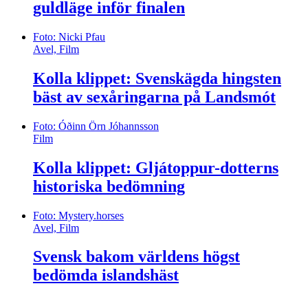
guldläge inför finalen
Foto: Nicki Pfau
Avel, Film
Kolla klippet: Svenskägda hingsten
bäst av sexåringarna på Landsmót
Foto: Óðinn Örn Jóhannsson
Film
Kolla klippet: Gljátoppur-dotterns
historiska bedömning
Foto: Mystery.horses
Avel, Film
Svensk bakom världens högst
bedömda islandshäst