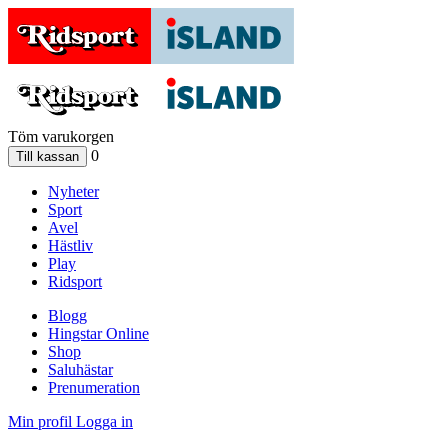
Töm varukorgen
0
Nyheter
Sport
Avel
Hästliv
Play
Ridsport
Blogg
Hingstar Online
Shop
Saluhästar
Prenumeration
Min profil
Logga in