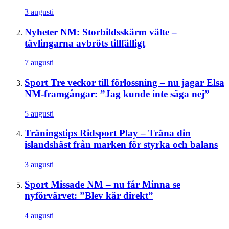
3 augusti
Nyheter
NM: Storbildsskärm välte –
tävlingarna avbröts tillfälligt
7 augusti
Sport
Tre veckor till förlossning – nu jagar Elsa
NM-framgångar: ”Jag kunde inte säga nej”
5 augusti
Träningstips
Ridsport Play – Träna din
islandshäst från marken för styrka och balans
3 augusti
Sport
Missade NM – nu får Minna se
nyförvärvet: ”Blev kär direkt”
4 augusti