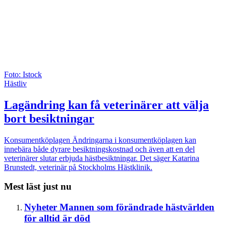
Foto: Istock
Hästliv
Lagändring kan få veterinärer att välja
bort besiktningar
Konsumentköplagen
Ändringarna i konsumentköplagen kan
innebära både dyrare besiktningskostnad och även att en del
veterinärer slutar erbjuda hästbesiktningar. Det säger Katarina
Brunstedt, veterinär på Stockholms Hästklinik.
Mest läst just nu
Nyheter
Mannen som förändrade hästvärlden
för alltid är död