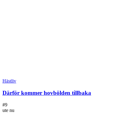
Hästliv
Därför kommer hovbölden tillbaka
#
9
ute nu