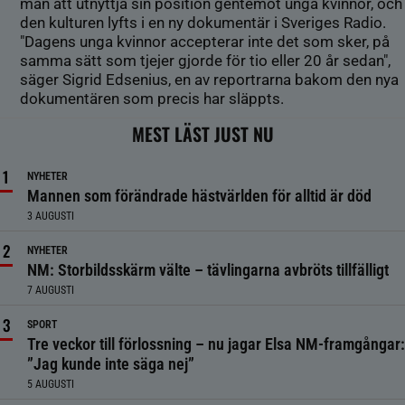
män att utnyttja sin position gentemot unga kvinnor, och
den kulturen lyfts i en ny dokumentär i Sveriges Radio.
"Dagens unga kvinnor accepterar inte det som sker, på
samma sätt som tjejer gjorde för tio eller 20 år sedan",
säger Sigrid Edsenius, en av reportrarna bakom den nya
dokumentären som precis har släppts.
MEST LÄST JUST NU
NYHETER
Mannen som förändrade hästvärlden för alltid är död
3 AUGUSTI
NYHETER
NM: Storbildsskärm välte – tävlingarna avbröts tillfälligt
7 AUGUSTI
SPORT
Tre veckor till förlossning – nu jagar Elsa NM-framgångar:
”Jag kunde inte säga nej”
5 AUGUSTI