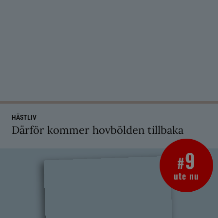
HÄSTLIV
Därför kommer hovbölden tillbaka
9
#
ute nu