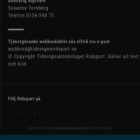
Ansvarig utgivare
Susanne Tornberg
Telefon 0156-348 75
Tjänstgörande webbredaktör nås alltid via e-post
webbred@tidningenridsport.se
© Copyright Tidningsaktiebolaget Ridsport. Gäller all text
och bild.
Följ Ridsport på
MADE WITH ♥ BY
WONDERFOUR
WEBBYRÅ STOCKHOLM