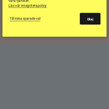
våra tjänster.
historiska bedömning
Läs vår integritetspolicy
Till mina sparade val
Okej
Svensk bakom världens högst bedömda
islandshäst