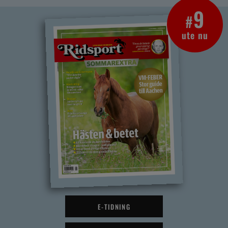
9
#
ute nu
E-TIDNING