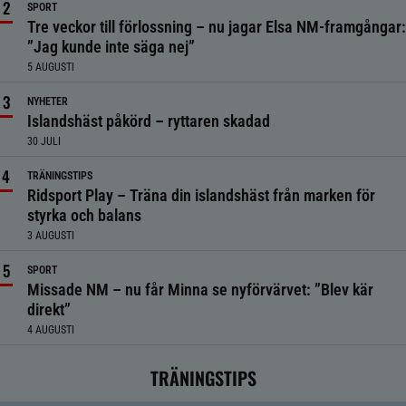
SPORT
Tre veckor till förlossning – nu jagar Elsa NM-framgångar:
”Jag kunde inte säga nej”
5 AUGUSTI
NYHETER
Islandshäst påkörd – ryttaren skadad
30 JULI
TRÄNINGSTIPS
Ridsport Play – Träna din islandshäst från marken för
styrka och balans
3 AUGUSTI
SPORT
Missade NM – nu får Minna se nyförvärvet: ”Blev kär
direkt”
4 AUGUSTI
TRÄNINGSTIPS