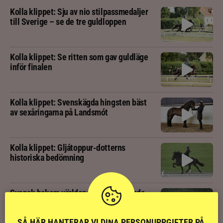
Kolla klippet: Sju av nio stilpassmedaljer
till Sverige – se de tre guldloppen
Kolla klippet: Se ritten som gav guldläge
inför finalen
Kolla klippet: Svenskägda hingsten bäst
av sexåringarna på Landsmót
Kolla klippet: Gljátoppur-dotterns
historiska bedömning
Svensk bakom världens högst bedömda
islandshäst
SÅ HÄR HANTERAR VI DINA PERSONUPPGIFTER PÅ