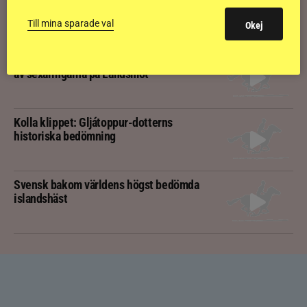
inför finalen
Till mina sparade val
Okej
Kolla klippet: Svenskägda hingsten bäst
av sexåringarna på Landsmót
Kolla klippet: Gljátoppur-dotterns
historiska bedömning
Svensk bakom världens högst bedömda
islandshäst