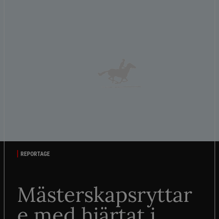
REPORTAGE
Mästerskapsryttar
e med hjärtat i