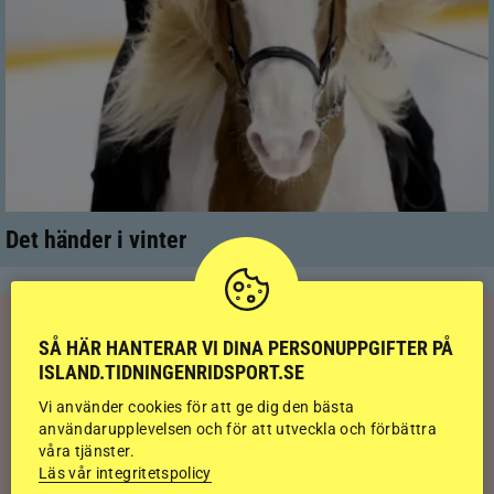
Det händer i vinter
RIDSPORT
PLAY
SÅ HÄR HANTERAR VI DINA PERSONUPPGIFTER PÅ
ISLAND.TIDNINGENRIDSPORT.SE
Kolla klippet: Sju av nio stilpassmedaljer
Vi använder cookies för att ge dig den bästa
till Sverige – se de tre guldloppen
användarupplevelsen och för att utveckla och förbättra
våra tjänster.
Läs vår integritetspolicy
Kolla klippet: Se ritten som gav guldläge