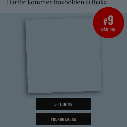
Därför kommer hovbölden tillbaka
9
#
ute nu
E-TIDNING
PRENUMERERA