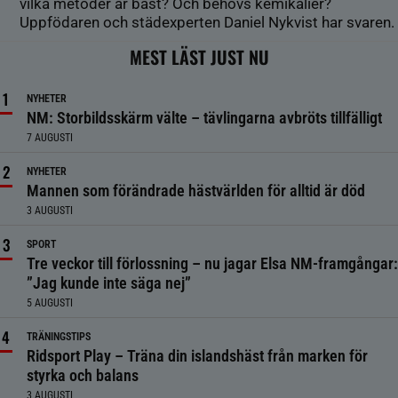
vilka metoder är bäst? Och behövs kemikalier?
Uppfödaren och städexperten Daniel Nykvist har svaren.
MEST LÄST JUST NU
NYHETER
NM: Storbildsskärm välte – tävlingarna avbröts tillfälligt
7 AUGUSTI
NYHETER
Mannen som förändrade hästvärlden för alltid är död
3 AUGUSTI
SPORT
Tre veckor till förlossning – nu jagar Elsa NM-framgångar:
”Jag kunde inte säga nej”
5 AUGUSTI
TRÄNINGSTIPS
Ridsport Play – Träna din islandshäst från marken för
styrka och balans
3 AUGUSTI