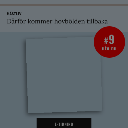
HÄSTLIV
Därför kommer hovbölden tillbaka
9
#
ute nu
E-TIDNING