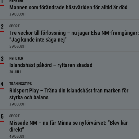
NYHETER
Mannen som förändrade hästvärlden för alltid är död
3 AUGUSTI
SPORT
Tre veckor till förlossning – nu jagar Elsa NM-framgångar:
”Jag kunde inte säga nej”
5 AUGUSTI
NYHETER
Islandshäst påkörd – ryttaren skadad
30 JULI
TRÄNINGSTIPS
Ridsport Play – Träna din islandshäst från marken för
styrka och balans
3 AUGUSTI
SPORT
Missade NM – nu får Minna se nyförvärvet: ”Blev kär
direkt”
4 AUGUSTI