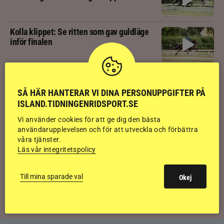
Kolla klippet: Se ritten som gav guldläge
inför finalen
Kolla klippet: Svenskägda hingsten bäst
av sexåringarna på Landsmót
SÅ HÄR HANTERAR VI DINA PERSONUPPGIFTER PÅ
ISLAND.TIDNINGENRIDSPORT.SE
Vi använder cookies för att ge dig den bästa
Kolla klippet: Gljátoppur-dotterns
användarupplevelsen och för att utveckla och förbättra
historiska bedömning
våra tjänster.
Läs vår integritetspolicy
Svensk bakom världens högst bedömda
Till mina sparade val
islandshäst
Okej