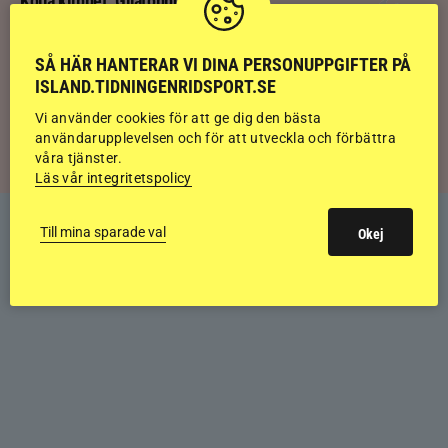
Kolla klippet: Gljátoppur-dotterns
historiska bedömning
SÅ HÄR HANTERAR VI DINA PERSONUPPGIFTER PÅ
ISLAND.TIDNINGENRIDSPORT.SE
Svensk bakom världens högst bedömda
islandshäst
Vi använder cookies för att ge dig den bästa
användarupplevelsen och för att utveckla och förbättra
våra tjänster.
Läs vår integritetspolicy
Till mina sparade val
Okej