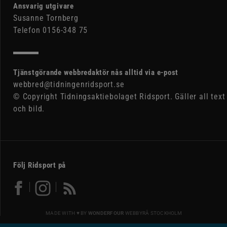
Ansvarig utgivare
Susanne Tornberg
Telefon 0156-348 75
Tjänstgörande webbredaktör nås alltid via e-post
webbred@tidningenridsport.se
© Copyright Tidningsaktiebolaget Ridsport. Gäller all text
och bild.
Följ Ridsport på
MADE WITH ♥ BY
WONDERFOUR
WEBBYRÅ STOCKHOLM