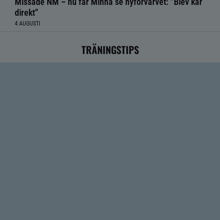
Missade NM – nu får Minna se nyförvärvet: ”Blev kär
direkt”
4 AUGUSTI
TRÄNINGSTIPS