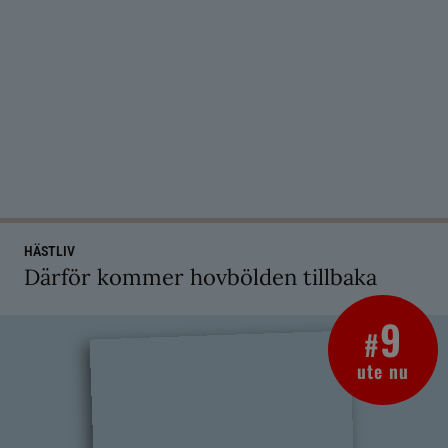
HÄSTLIV
Därför kommer hovbölden tillbaka
9
#
ute nu