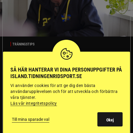
TRÄNINGSTIPS
”Gummi” berättar:
SÅ HÄR HANTERAR VI DINA PERSONUPPGIFTER PÅ
ISLAND.TIDNINGENRIDSPORT.SE
Första stegen mot
Vi använder cookies för att ge dig den bästa
en internationell
användarupplevelsen och för att utveckla och förbättra
våra tjänster.
passhäst
Läs vår integritetspolicy
Att rida pass på hög nivå handlar om
Del 1
Till mina sparade val
Okej
betydligt mer än fart. Guðmundur “Gummi”
Einarsson menar att nyckeln finns i det många