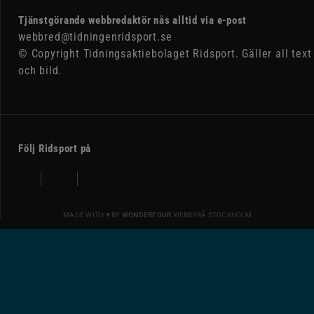
Tjänstgörande webbredaktör nås alltid via e-post
webbred@tidningenridsport.se
© Copyright Tidningsaktiebolaget Ridsport. Gäller all text
och bild.
Följ Ridsport på
MADE WITH ♥ BY
WONDERFOUR
WEBBYRÅ STOCKHOLM