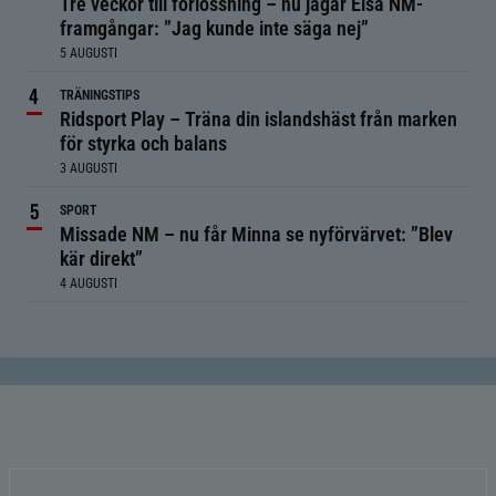
Tre veckor till förlossning – nu jagar Elsa NM-
framgångar: ”Jag kunde inte säga nej”
5 AUGUSTI
TRÄNINGSTIPS
Ridsport Play – Träna din islandshäst från marken
för styrka och balans
3 AUGUSTI
SPORT
Missade NM – nu får Minna se nyförvärvet: ”Blev
kär direkt”
4 AUGUSTI