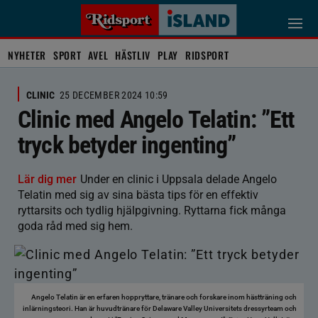
NYHETER
SPORT
AVEL
HÄSTLIV
PLAY
RIDSPORT
CLINIC
25 DECEMBER 2024 10:59
Clinic med Angelo Telatin: ”Ett
tryck betyder ingenting”
Lär dig mer
Under en clinic i Uppsala delade Angelo
Telatin med sig av sina bästa tips för en effektiv
ryttarsits och tydlig hjälpgivning. Ryttarna fick många
goda råd med sig hem.
Angelo Telatin är en erfaren hoppryttare, tränare och forskare inom hästträning och
inlärningsteori. Han är huvudtränare för Delaware Valley Universitets dressyrteam och