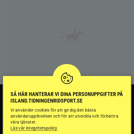
TRÄNINGSTIPS
SÅ HÄR HANTERAR VI DINA PERSONUPPGIFTER PÅ
ISLAND.TIDNINGENRIDSPORT.SE
Vi använder cookies för att ge dig den bästa
”Gummi” berättar:
användarupplevelsen och för att utveckla och förbättra
våra tjänster.
Första stegen mot
Läs vår integritetspolicy