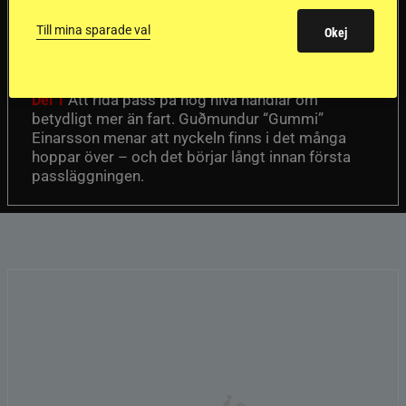
en internationell
Till mina sparade val
Okej
passhäst
Att rida pass på hög nivå handlar om
Del 1
betydligt mer än fart. Guðmundur “Gummi”
Einarsson menar att nyckeln finns i det många
hoppar över – och det börjar långt innan första
passläggningen.