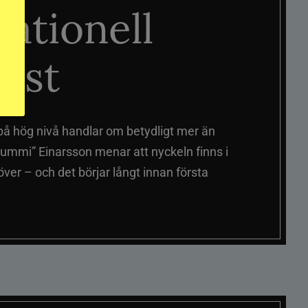
nationell
äst
på hög nivå handlar om betydligt mer än
ummi” Einarsson menar att nyckeln finns i
er – och det börjar långt innan första