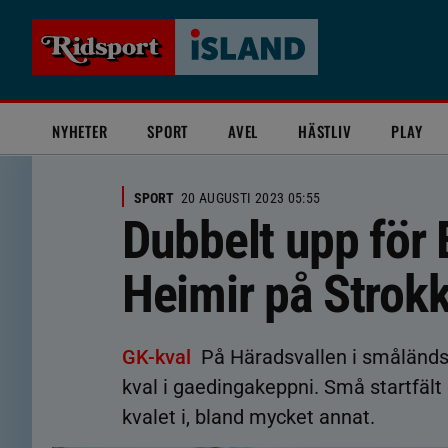
NYHETER
SPORT
AVEL
HÄSTLIV
PLAY
SPORT
20 AUGUSTI 2023 05:55
Dubbelt upp för
Heimir på Strok
GK-kval
På Häradsvallen i småländs
kval i gaedingakeppni. Små startfält
kvalet i, bland mycket annat.