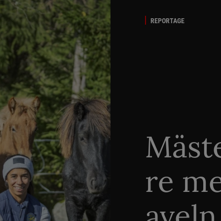
REPORTAGE
Mäste
re me
aveln