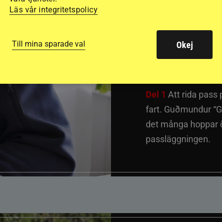
inter
Läs vår integritetspolicy
passh
Till mina sparade val
Okej
Del 1
Att rida pass 
fart. Guðmundur “G
det många hoppar öv
passläggningen.