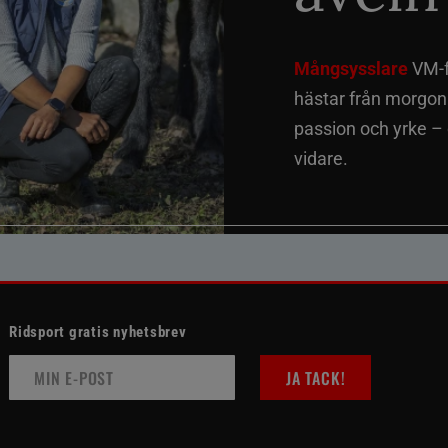
Mångsysslare
VM-fi
hästar från morgon t
passion och yrke –
vidare.
Ridsport gratis nyhetsbrev
JA TACK!