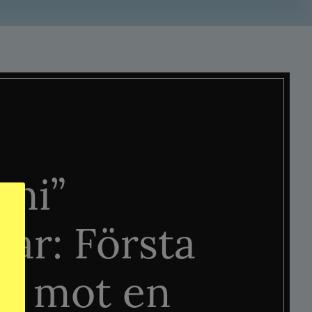
mi”
tar: Första
n mot en