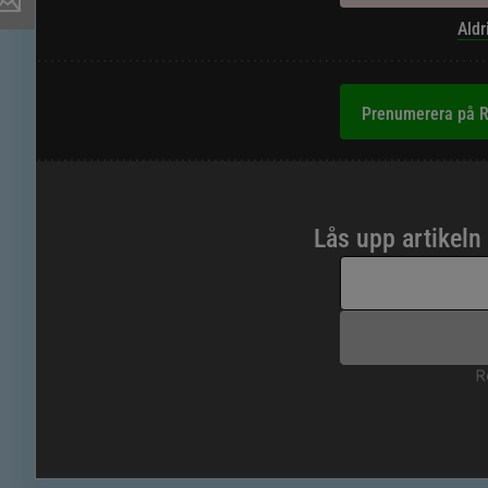
Aldr
Prenumerera på R