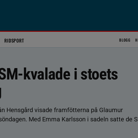
RIDSPORT
BLOGG
H
M-kvalade i stoets
g
rån Hensgård visade framfötterna på Glaumur
r söndagen. Med Emma Karlsson i sadeln satte de 