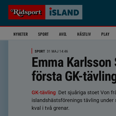
NYHETER
SPORT
AVEL
HÄSTLIV
PLAY
SPORT
31 MAJ 14:46
Emma Karlsson S
första GK-tävlin
GK-tävling
Det sjuåriga stoet Von f
islandshästsförenings tävling unde
kval i två grenar.