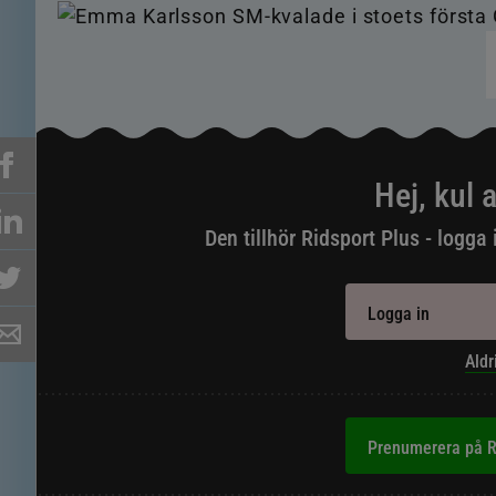
Hej, kul a
Den tillhör Ridsport Plus - logga 
Logga in
Aldr
Prenumerera på R