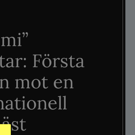
mi”
tar: Första
n mot en
nationell
äst