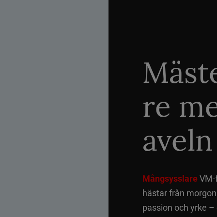
Mäste
re me
aveln
Mångsysslare
VM-fi
hästar från morgon t
passion och yrke –