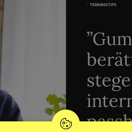
TRÄNINGSTIPS
”Gum
berät
stege
inter
passh