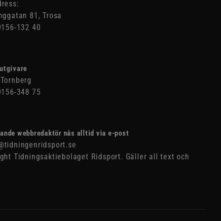
ress:
nggatan 81, Trosa
0156-132 40
utgivare
Tornberg
0156-348 75
ande webbredaktör nås alltid via e-post
tidningenridsport.se
ght Tidningsaktiebolaget Ridsport. Gäller all text och