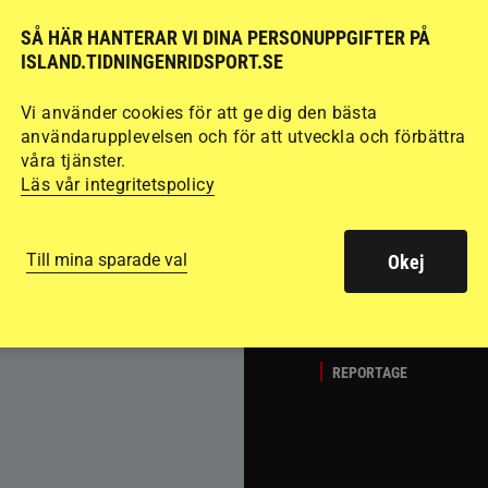
SÅ HÄR HANTERAR VI DINA PERSONUPPGIFTER PÅ
Del 1
Att rida pass 
ISLAND.TIDNINGENRIDSPORT.SE
fart. Guðmundur “G
det många hoppar öv
Vi använder cookies för att ge dig den bästa
användarupplevelsen och för att utveckla och förbättra
passläggningen.
våra tjänster.
Läs vår integritetspolicy
Till mina sparade val
Okej
REPORTAGE