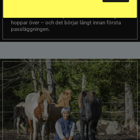
Att rida pass på hög nivå handlar om
Del 1
betydligt mer än fart. Guðmundur “Gummi”
Einarsson menar att nyckeln finns i det många
hoppar över – och det börjar långt innan första
passläggningen.