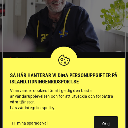
TRÄNINGSTIPS
SÅ HÄR HANTERAR VI DINA PERSONUPPGIFTER PÅ
”Gummi” berättar:
ISLAND.TIDNINGENRIDSPORT.SE
Första stegen mot
Vi använder cookies för att ge dig den bästa
användarupplevelsen och för att utveckla och förbättra
en internationell
våra tjänster.
Läs vår integritetspolicy
passhäst
Till mina sparade val
Okej