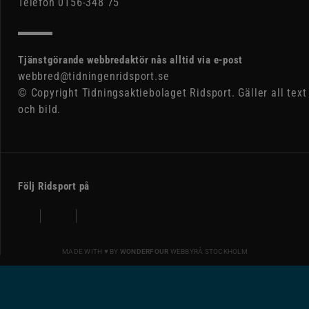
Telefon 0156-348 75
Tjänstgörande webbredaktör nås alltid via e-post
webbred@tidningenridsport.se
© Copyright Tidningsaktiebolaget Ridsport. Gäller all text
och bild.
Följ Ridsport på
MADE WITH ♥ BY
WONDERFOUR
WEBBYRÅ STOCKHOLM