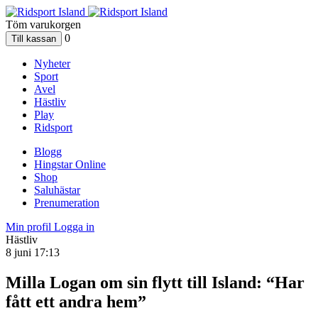
Töm varukorgen
0
Nyheter
Sport
Avel
Hästliv
Play
Ridsport
Blogg
Hingstar Online
Shop
Saluhästar
Prenumeration
Min profil
Logga in
Hästliv
8 juni 17:13
Milla Logan om sin flytt till Island: “Har
fått ett andra hem”