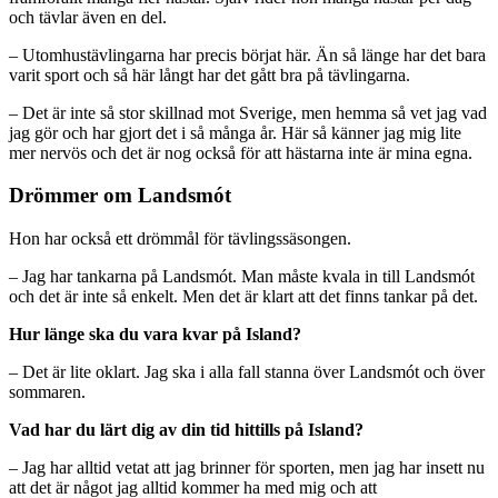
och tävlar även en del.
– Utomhustävlingarna har precis börjat här. Än så länge har det bara
varit sport och så här långt har det gått bra på tävlingarna.
– Det är inte så stor skillnad mot Sverige, men hemma så vet jag vad
jag gör och har gjort det i så många år. Här så känner jag mig lite
mer nervös och det är nog också för att hästarna inte är mina egna.
Drömmer om Landsmót
Hon har också ett drömmål för tävlingssäsongen.
– Jag har tankarna på Landsmót. Man måste kvala in till Landsmót
och det är inte så enkelt. Men det är klart att det finns tankar på det.
Hur länge ska du vara kvar på Island?
– Det är lite oklart. Jag ska i alla fall stanna över Landsmót och över
sommaren.
Vad har du lärt dig av din tid hittills på Island?
– Jag har alltid vetat att jag brinner för sporten, men jag har insett nu
att det är något jag alltid kommer ha med mig och att