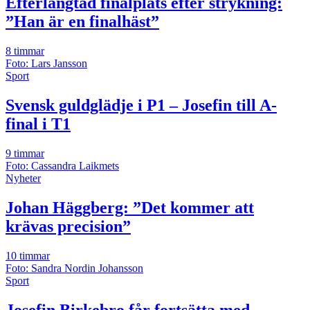
Efterlängtad finalplats efter strykning:
”Han är en finalhäst”
8 timmar
Foto: Lars Jansson
Sport
Svensk guldglädje i P1 – Josefin till A-
final i T1
9 timmar
Foto: Cassandra Laikmets
Nyheter
Johan Häggberg: ”Det kommer att
krävas precision”
10 timmar
Foto: Sandra Nordin Johansson
Sport
Josefin Birkebro får fortsätta med