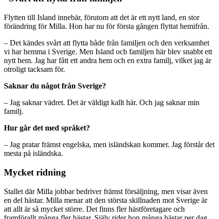
Flytten till Island innebär, förutom att det är ett nytt land, en stor
förändring för Milla. Hon har nu för första gången flyttat hemifrån.
– Det kändes svårt att flytta både från familjen och den verksamhet
vi har hemma i Sverige. Men Island och familjen här blev snabbt ett
nytt hem. Jag har fått ett andra hem och en extra familj, vilket jag är
otroligt tacksam för.
Saknar du något från Sverige?
– Jag saknar vädret. Det är väldigt kallt här. Och jag saknar min
familj.
Hur går det med språket?
– Jag pratar främst engelska, men isländskan kommer. Jag förstår det
mesta på isländska.
Mycket ridning
Stallet där Milla jobbar bedriver främst försäljning, men visar även
en del hästar. Milla menar att den största skillnaden mot Sverige är
att allt är så mycket större. Det finns fler hästföretagare och
framförallt många fler hästar. Själv rider hon många hästar per dag