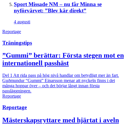
Sport
Missade NM – nu får Minna se
nyförvärvet: ”Blev kär direkt”
4 augusti
Reportage
Träningstips
”Gummi” berättar: Första stegen mot en
internationell passhäst
Del 1
Att rida pass på hög nivå handlar om betydligt mer än fart.
Guðmundur “Gummi” Einarsson menar att nyckeln finns i det
många hoppar över – och det börjar långt innan första
passläggningen.
Reportage
Reportage
Mästerskapsryttare med hjärtat i aveln