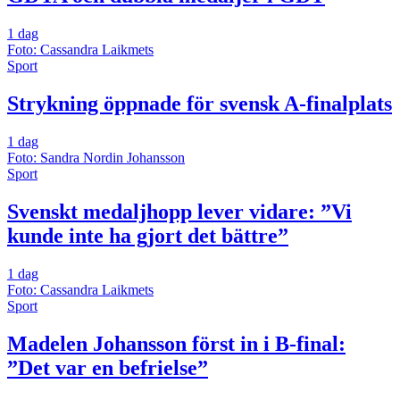
1 dag
Foto: Cassandra Laikmets
Sport
Strykning öppnade för svensk A-finalplats
1 dag
Foto: Sandra Nordin Johansson
Sport
Svenskt medaljhopp lever vidare: ”Vi
kunde inte ha gjort det bättre”
1 dag
Foto: Cassandra Laikmets
Sport
Madelen Johansson först in i B-final:
”Det var en befrielse”