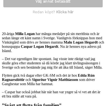
20-åriga
Milla Logan
har många medaljer på sin meritlista och är
sedan länge ett känt namn i Sverige. Vanligtvis förknippas hon med
Vinkärgård som drivs av hennes mamma
Malu Logan Hegardt
och
bonuspappa
Caspar Logan Hegardt
. Nu är hennes nya adress på
Island.
– Det var egentligen lite spontant. Jag visste inte riktigt vad jag
skulle göra efter studenten så då körde jag klart tävlingssäsongen i
Sverige och sen bestämde jag mig för att åka till Island, säger Milla.
Flytten gick två dagar efter GK-SM och det är hos
Edda Rún
Ragnarsdóttir
och
Sigurður Vignir Matthíasson
som driver
Ganghestar som Milla har hamnat.
– Caspar har också jobbat här när han var yngre så vi vet att det är
ett bra ställe att vara på.
”Svårt att flytta från familjen”