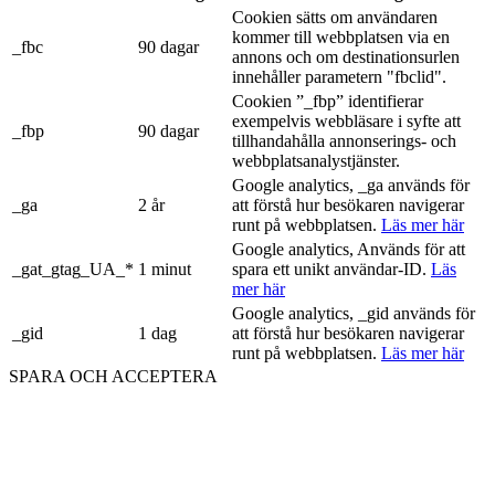
Cookien sätts om användaren
kommer till webbplatsen via en
_fbc
90 dagar
annons och om destinationsurlen
innehåller parametern "fbclid".
Cookien ”_fbp” identifierar
exempelvis webbläsare i syfte att
_fbp
90 dagar
tillhandahålla annonserings- och
webbplatsanalystjänster.
Google analytics, _ga används för
_ga
2 år
att förstå hur besökaren navigerar
runt på webbplatsen.
Läs mer här
Google analytics, Används för att
_gat_gtag_UA_*
1 minut
spara ett unikt användar-ID.
Läs
mer här
Google analytics, _gid används för
_gid
1 dag
att förstå hur besökaren navigerar
runt på webbplatsen.
Läs mer här
SPARA OCH ACCEPTERA