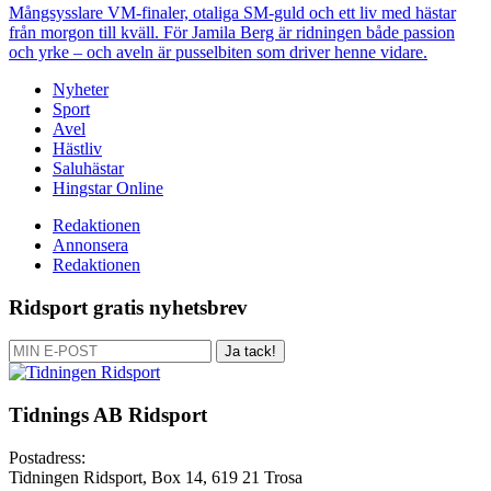
Mångsysslare
VM-finaler, otaliga SM-guld och ett liv med hästar
från morgon till kväll. För Jamila Berg är ridningen både passion
och yrke – och aveln är pusselbiten som driver henne vidare.
Nyheter
Sport
Avel
Hästliv
Saluhästar
Hingstar Online
Redaktionen
Annonsera
Redaktionen
Ridsport gratis nyhetsbrev
Ja tack!
Tidnings AB Ridsport
Postadress:
Tidningen Ridsport, Box 14, 619 21 Trosa