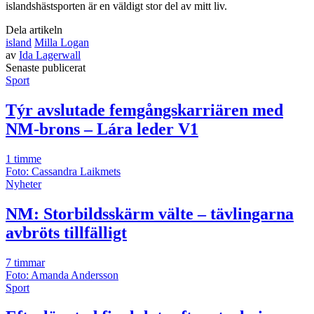
islandshästsporten är en väldigt stor del av mitt liv.
Dela artikeln
island
Milla Logan
av
Ida Lagerwall
Senast
e
publicerat
Sport
Týr avslutade femgångskarriären med
NM-brons – Lára leder V1
1 timme
Foto: Cassandra Laikmets
Nyheter
NM: Storbildsskärm välte – tävlingarna
avbröts tillfälligt
7 timmar
Foto: Amanda Andersson
Sport