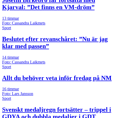
Kjarval: ”Det finns en VM-dröm”
13 timmar
Foto: Cassandra Laikmets
Sport
Beslutet efter revanschåret: ”Nu är jag
klar med passen”
14 timmar
Foto: Cassandra Laikmets
Sport
Allt du behöver veta inför fredag på NM
16 timmar
Foto: Lars Jansson
Sport
Svenskt medaljregn fortsätter – trippel i
GDYA och dubbla medaljer i GDT