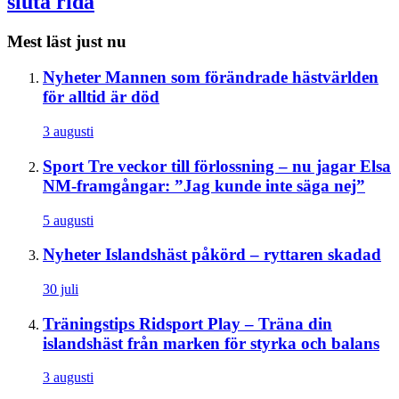
sluta rida
Mest läst just nu
Nyheter
Mannen som förändrade hästvärlden
för alltid är död
3 augusti
Sport
Tre veckor till förlossning – nu jagar Elsa
NM-framgångar: ”Jag kunde inte säga nej”
5 augusti
Nyheter
Islandshäst påkörd – ryttaren skadad
30 juli
Träningstips
Ridsport Play – Träna din
islandshäst från marken för styrka och balans
3 augusti