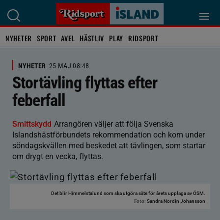
NYHETER
SPORT
AVEL
HÄSTLIV
PLAY
RIDSPORT
NYHETER
25 MAJ 08:48
Stortävling flyttas efter
feberfall
Smittskydd
Arrangören väljer att följa Svenska
Islandshästförbundets rekommendation och kom under
söndagskvällen med beskedet att tävlingen, som startar
om drygt en vecka, flyttas.
Det blir Himmelstalund som ska utgöra säte för årets upplaga av ÖSM.
Foto:
Sandra Nordin Johansson