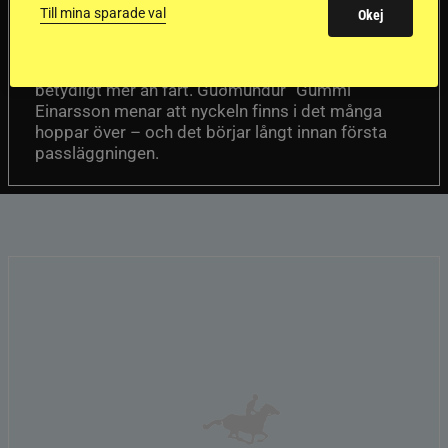
passhäst
Till mina sparade val
Okej
Att rida pass på hög nivå handlar om
Del 1
betydligt mer än fart. Guðmundur “Gummi”
Einarsson menar att nyckeln finns i det många
hoppar över – och det börjar långt innan första
passläggningen.