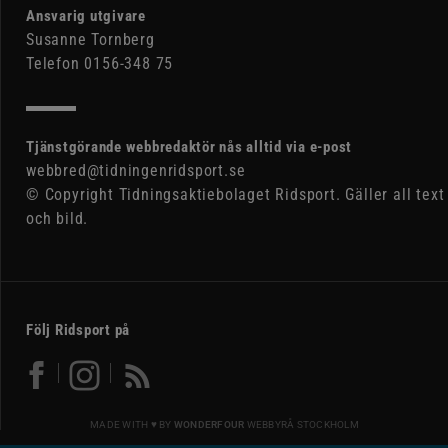
Ansvarig utgivare
Susanne Tornberg
Telefon 0156-348 75
Tjänstgörande webbredaktör nås alltid via e-post
webbred@tidningenridsport.se
© Copyright Tidningsaktiebolaget Ridsport. Gäller all text
och bild.
Följ Ridsport på
MADE WITH ♥ BY
WONDERFOUR
WEBBYRÅ STOCKHOLM